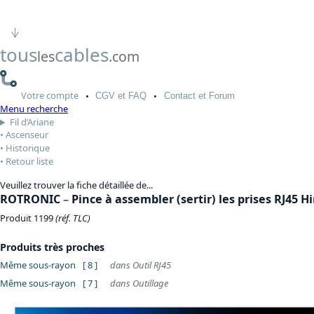
tous
cables
les
.com
Votre
compte
CGV
et FAQ
Contact
et Forum
Menu recherche
Fil d’Ariane
Ascenseur
Historique
Retour liste
Veuillez trouver la fiche détaillée de...
ROTRONIC
–
Pince à assembler (sertir) les prises RJ45 H
Produit 1199
(réf. TLC)
Produits très proches
Même sous-rayon
[ 8 ]
dans Outil RJ45
Même sous-rayon
[ 7 ]
dans Outillage