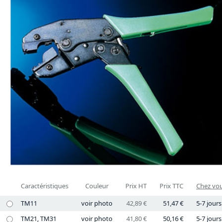
Caractéristiques
Couleur
Prix HT
Prix TTC
Chez vou
TM11
voir photo
42,89 €
51,47 €
5-7 jours
TM21, TM31
voir photo
41,80 €
50,16 €
5-7 jours