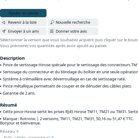
Ajouter au panier
Revenir à la liste
Nouvelle recherche
Envoyer à un ami
Donner votre avis
Sélectionner la version que vous souhaitez acquérir, puis cliquer sur le bout
Vous préciserez vos quantités après avoir ajouté au panier.
Description
Pince de sertissage Hirose spéciale pour le sertissage des connecteurs TM
Sertissage du connecteur et du blindage du boîtier en une seule opération
Système à crémaillère avec déverrouillage en cas de sertissage raté.
Pince métallique permettant de couper et de dénuder des câbles plats.
Garantie de 2 ans.
Résumé
Cette pince Hirose sertit les prises RJ45 Hirose TM11, TM21 ou TM31. Sert
Marque : Rotronic |
2 versions, TM11, TM21, TM31, 50,16 ou 51,47 € TTC
.
Bonjour et bienvenue.
Réseau
¤
RJ45 : câbles, connecteurs
¤