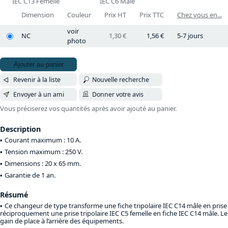
IEC C13 Femelle
IEC C6 Mâle
Dimension
Couleur
Prix HT
Prix TTC
Chez vous en...
voir
NC
1,30 €
1,56 €
5-7 jours
photo
Ajouter au panier
Revenir à la liste
Nouvelle recherche
Envoyer à un ami
Donner votre avis
Vous préciserez vos quantités après avoir ajouté au panier.
Description
Courant maximum : 10 A.
Tension maximum : 250 V.
Dimensions : 20 x 65 mm.
Garantie de 1 an.
Résumé
Ce changeur de type transforme une fiche tripolaire IEC C14 mâle en prise 
réciproquement une prise tripolaire IEC C5 femelle en fiche IEC C14 mâle. 
gain de place à l’arrière des équipements.