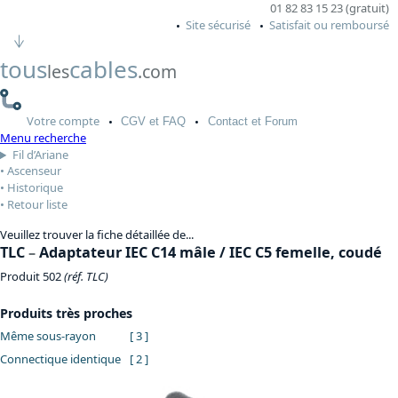
01 82 83 15 23 (gratuit)
Site sécurisé
Satisfait ou remboursé
tous
cables
les
.com
Votre
compte
CGV
et FAQ
Contact
et Forum
Menu recherche
Fil d’Ariane
Ascenseur
Historique
Retour liste
Veuillez trouver la fiche détaillée de...
TLC
–
Adaptateur IEC C14 mâle / IEC C5 femelle, coudé
Produit 502
(réf. TLC)
Produits très proches
Même sous-rayon
[ 3 ]
Connectique identique
[ 2 ]