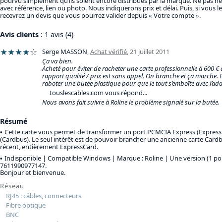
pourvu simplement qu’ils soient encore distribués par la marque. Ne pas hé
avec référence, lien ou photo. Nous indiquerons prix et délai. Puis, si vous l
recevrez un devis que vous pourrez valider depuis « Votre compte ».
Avis clients
: 1 avis (4)
★★★★
☆
Serge MASSON
,
Achat vérifié
,
21 juillet 2011
Ça va bien.
Acheté pour éviter de racheter une carte professionnelle à 600 €
rapport qualité / prix est sans appel. On branche et ça marche. Pe
raboter une butée plastique pour que le tout s’emboîte avec l’a
touslescables.com vous répond...
Nous avons fait suivre à Roline le problème signalé sur la butée.
Résumé
Cette carte vous permet de transformer un port PCMCIA Express (Expres
(Cardbus). Le seul intérêt est de pouvoir brancher une ancienne carte Card
récent, entièrement ExpressCard.
Indisponible | Compatible Windows | Marque : Roline |
Une version (1 por
7611990977147.
Bonjour et bienvenue.
Réseau
RJ45 : câbles, connecteurs
Fibre optique
BNC