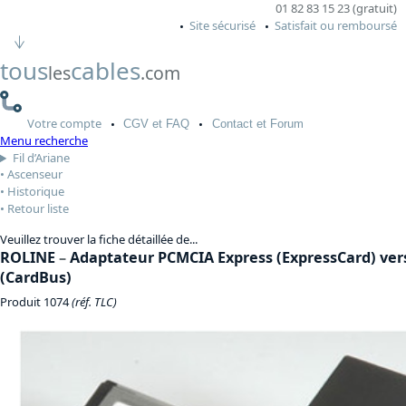
01 82 83 15 23 (gratuit)
Site sécurisé
Satisfait ou remboursé
tous
cables
les
.com
Votre
compte
CGV
et FAQ
Contact
et Forum
Menu recherche
Fil d’Ariane
Ascenseur
Historique
Retour liste
Veuillez trouver la fiche détaillée de...
ROLINE
–
Adaptateur PCMCIA Express (ExpressCard) ve
(CardBus)
Produit 1074
(réf. TLC)