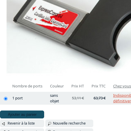
Nombre de ports
Couleur
Prix HT
Prix TTC
Chez vous 
sans
Indisponib
1 port
53,11 €
63,73 €
objet
définitiv
Ajouter au panier
Revenir à la liste
Nouvelle recherche