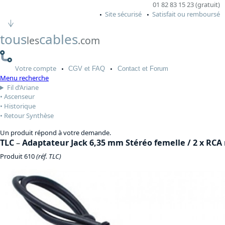
01 82 83 15 23 (gratuit)
Site sécurisé
Satisfait ou remboursé
tous
cables
les
.com
Votre
compte
CGV
et FAQ
Contact
et Forum
Menu recherche
Fil d’Ariane
Ascenseur
Historique
Retour Synthèse
Un produit répond à votre demande.
TLC
–
Adaptateur Jack 6,35 mm Stéréo femelle / 2 x RCA
Produit 610
(réf. TLC)