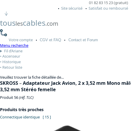
01 82 83 15 23 (gratuit)
Site sécurisé
Satisfait ou remboursé
tous
cables
les
.com
Votre
compte
CGV
et FAQ
Contact
et Forum
Menu recherche
Fil d’Ariane
Ascenseur
Historique
Retour liste
Veuillez trouver la fiche détaillée de...
SKROSS
–
Adaptateur Jack Avion, 2 x 3,52 mm Mono mâle
3,52 mm Stéréo femelle
Produit 56
(réf. TLC)
Produits très proches
Connectique identique
[ 15 ]