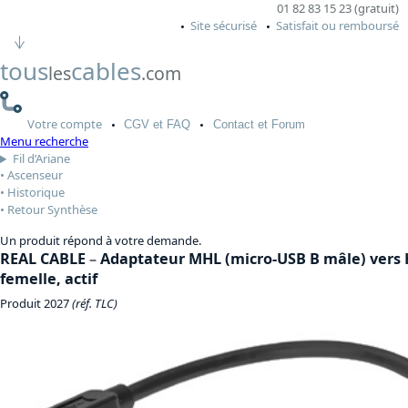
01 82 83 15 23 (gratuit)
Site sécurisé
Satisfait ou remboursé
tous
cables
les
.com
Votre
compte
CGV
et FAQ
Contact
et Forum
Menu recherche
Fil d’Ariane
Ascenseur
Historique
Retour Synthèse
Un produit répond à votre demande.
REAL CABLE
–
Adaptateur MHL (micro-USB B mâle) vers
femelle, actif
Produit 2027
(réf. TLC)