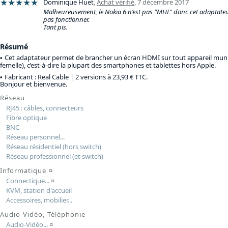
★★★★★
Dominique Huet
,
Achat vérifié
,
7 décembre 2017
Malheureusement, le Nokia 6 n’est pas "MHL" donc cet adaptateur
pas fonctionner.
Tant pis.
Résumé
Cet adaptateur permet de brancher un écran HDMI sur tout appareil mun
femelle), c’est-à-dire la plupart des smartphones et tablettes hors Apple.
Fabricant : Real Cable |
2 versions à 23,93 € TTC
.
Bonjour et bienvenue.
Réseau
RJ45 : câbles, connecteurs
Fibre optique
BNC
Réseau personnel...
Réseau résidentiel (hors switch)
Réseau professionnel (et switch)
Informatique
¤
Connectique...
¤
KVM, station d'accueil
Accessoires, mobilier...
Audio-Vidéo, Téléphonie
Audio-Vidéo...
¤