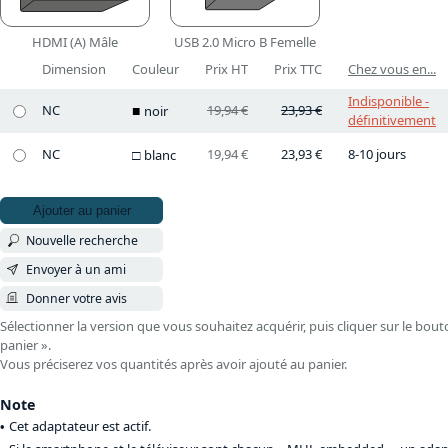
HDMI (A) Mâle
USB 2.0 Micro B Femelle
Dimension
Couleur
Prix HT
Prix TTC
Chez vous en...
Indisponible -
NC
19,94 €
23,93 €
noir
définitivement
NC
19,94 €
23,93 €
8-10 jours
blanc
Ajouter au panier
Nouvelle recherche
Envoyer à un ami
Donner votre avis
Sélectionner la version que vous souhaitez acquérir, puis cliquer sur le bout
panier ».
Vous préciserez vos quantités après avoir ajouté au panier.
Note
Cet adaptateur est actif.