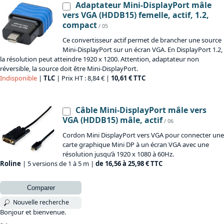
Adaptateur Mini-DisplayPort mâle
vers VGA (HDDB15) femelle, actif, 1.2,
compact
/ 05
Ce convertisseur actif permet de brancher une source
Mini-DisplayPort sur un écran VGA. En DisplayPort 1.2,
la résolution peut atteindre 1920 x 1200. Attention, adaptateur non
réversible, la source doit être Mini-DisplayPort.
Indisponible
|
TLC
| Prix HT : 8,84 € |
10,61 € TTC
Câble Mini-DisplayPort mâle vers
VGA (HDDB15) mâle, actif
/ 06
Cordon Mini DisplayPort vers VGA pour connecter une
carte graphique Mini DP à un écran VGA avec une
résolution jusqu’à 1920 x 1080 à 60Hz.
Roline
| 5 versions de 1 à 5 m |
de 16,56 à 25,98 € TTC
Comparer
Nouvelle recherche
Bonjour et bienvenue.