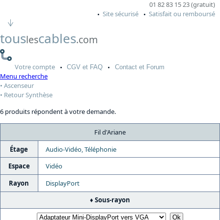
01 82 83 15 23 (gratuit)
Site sécurisé
Satisfait ou remboursé
tous
cables
les
.com
Votre
compte
CGV
et FAQ
Contact
et Forum
Menu recherche
Ascenseur
Retour Synthèse
6 produits répondent à votre demande.
Fil d'Ariane
Étage
Audio-Vidéo, Téléphonie
Espace
Vidéo
Rayon
DisplayPort
Sous-rayon