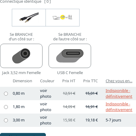
Connectique identique
[ 0 ]
Se BRANCHE
Se BRANCHE
d’un côté sur :
de l’autre côté sur :
Jack 3,52 mm Femelle
USB C Femelle
Dimension
Couleur
Prix HT
Prix TTC
Chez vous en...
voir
Indisponible -
0,80 m
12,51 €
15,01 €
photo
définitivement
voir
Indisponible -
1,80 m
14,09 €
16,91 €
photo
définitivement
voir
3,00 m
15,98 €
19,18 €
5-7 jours
photo