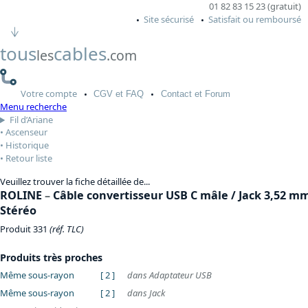
01 82 83 15 23 (gratuit)
Site sécurisé
Satisfait ou remboursé
tous
cables
les
.com
Votre
compte
CGV
et FAQ
Contact
et Forum
Menu recherche
Fil d’Ariane
Ascenseur
Historique
Retour liste
Veuillez trouver la fiche détaillée de...
ROLINE
–
Câble convertisseur USB C mâle / Jack 3,52 m
Stéréo
Produit 331
(réf. TLC)
Produits très proches
Même sous-rayon
[ 2 ]
dans Adaptateur USB
Même sous-rayon
[ 2 ]
dans Jack