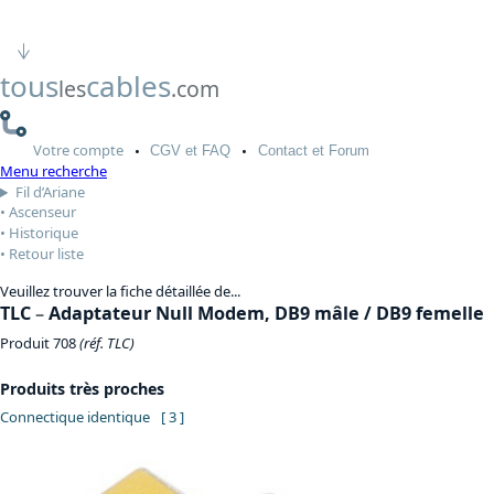
tous
cables
les
.com
Votre
compte
CGV
et FAQ
Contact
et Forum
Menu recherche
Fil d’Ariane
Ascenseur
Historique
Retour liste
Veuillez trouver la fiche détaillée de...
TLC
–
Adaptateur Null Modem, DB9 mâle / DB9 femelle
Produit 708
(réf. TLC)
Produits très proches
Connectique identique
[ 3 ]