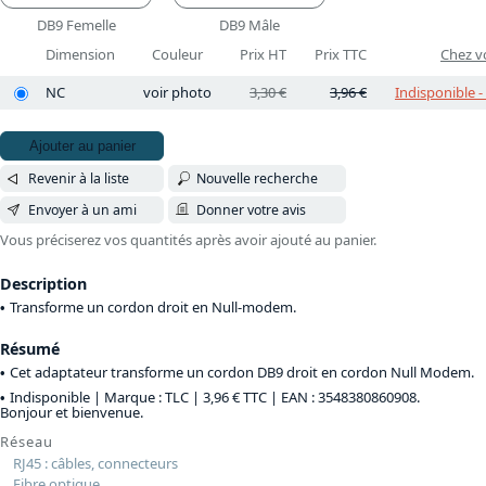
DB9 Femelle
DB9 Mâle
Dimension
Couleur
Prix HT
Prix TTC
Chez vo
NC
voir photo
3,30 €
3,96 €
Indisponible -
Ajouter au panier
Revenir à la liste
Nouvelle recherche
Envoyer à un ami
Donner votre avis
Vous préciserez vos quantités après avoir ajouté au panier.
Description
Transforme un cordon droit en Null-modem.
Résumé
Cet adaptateur transforme un cordon DB9 droit en cordon Null Modem.
Indisponible | Marque : TLC |
3,96 € TTC
| EAN : 3548380860908.
Bonjour et bienvenue.
Réseau
RJ45 : câbles, connecteurs
Fibre optique