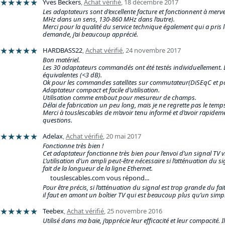
★★★★★
Yves Beckers
,
Achat vérifié
,
18 décembre 2017
Les adaptateurs sont d’excellente facture et fonctionnent à mervei
MHz dans un sens, 130-860 MHz dans l’autre).
Merci pour la qualité du service technique également qui a pris l
demande, j’ai beaucoup apprécié.
★★★★★
HARDBASS22
,
Achat vérifié
,
24 novembre 2017
Bon matériel.
Les 30 adaptateurs commandés ont été testés individuellement. 
équivalentes (<3 dB).
Ok pour les commandes satellites sur commutateur(DiSEqC et pol
Adaptateur compact et facile d’utilisation.
Utilisation comme embout pour mesureur de champs.
Délai de fabrication un peu long, mais je ne regrette pas le temps 
Merci à touslescables de m’avoir tenu informé et d’avoir rapid
questions.
★★★★★
Adelax
,
Achat vérifié
,
20 mai 2017
Fonctionne très bien !
Cet adaptateur fonctionne très bien pour l’envoi d’un signal TV v
L’utilisation d’un ampli peut-être nécessaire si l’atténuation du 
fait de la longueur de la ligne Ethernet.
touslescables.com vous répond...
Pour être précis, si l’atténuation du signal est trop grande du fai
il faut en amont un boîtier TV qui est beaucoup plus qu’un simp
★★★★★
Teebex
,
Achat vérifié
,
25 novembre 2016
Utilisé dans ma baie, j’apprécie leur efficacité et leur compacité. 