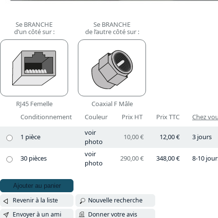
Se BRANCHE
Se BRANCHE
d’un côté sur :
de l’autre côté sur :
RJ45 Femelle
Coaxial F Mâle
Conditionnement
Couleur
Prix HT
Prix TTC
Chez vous
voir
1 pièce
10,00 €
12,00 €
3 jours
photo
voir
30 pièces
290,00 €
348,00 €
8-10 jour
photo
Ajouter au panier
Revenir à la liste
Nouvelle recherche
Envoyer à un ami
Donner votre avis