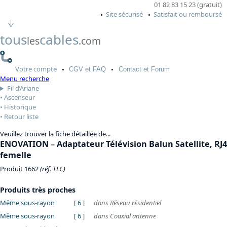
01 82 83 15 23 (gratuit)
Site sécurisé
Satisfait ou remboursé
tous
cables
les
.com
Votre
compte
CGV
et FAQ
Contact
et Forum
Menu recherche
Fil d’Ariane
Ascenseur
Historique
Retour liste
Veuillez trouver la fiche détaillée de...
ENOVATION
–
Adaptateur Télévision Balun Satellite, RJ4
femelle
Produit 1662
(réf. TLC)
Produits très proches
Même sous-rayon
[ 6 ]
dans Réseau résidentiel
Même sous-rayon
[ 6 ]
dans Coaxial antenne