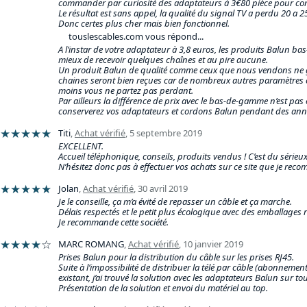
commander par curiosité des adaptateurs à 3€80 pièce pour co
Le résultat est sans appel, la qualité du signal TV a perdu 20 a 2
Donc certes plus cher mais bien fonctionnel.
touslescables.com vous répond...
A l’instar de votre adaptateur à 3,8 euros, les produits Balun 
mieux de recevoir quelques chaînes et au pire aucune.
Un produit Balun de qualité comme ceux que nous vendons ne g
chaines seront bien reçues car de nombreux autres paramètres 
moins vous ne partez pas perdant.
Par ailleurs la différence de prix avec le bas-de-gamme n’est p
conserverez vos adaptateurs et cordons Balun pendant des ann
★★★★★
Titi
,
Achat vérifié
,
5 septembre 2019
EXCELLENT.
Accueil téléphonique, conseils, produits vendus ! C’est du sérieux e
N’hésitez donc pas à effectuer vos achats sur ce site que je rec
★★★★★
Jolan
,
Achat vérifié
,
30 avril 2019
Je le conseille, ça m’a évité de repasser un câble et ça marche.
Délais respectés et le petit plus écologique avec des emballages ré
Je recommande cette société.
★★★★
☆
MARC ROMANG
,
Achat vérifié
,
10 janvier 2019
Prises Balun pour la distribution du câble sur les prises RJ45.
Suite à l’impossibilité de distribuer la télé par câble (abonnemen
existant, j’ai trouvé la solution avec les adaptateurs Balun sur t
Présentation de la solution et envoi du matériel au top.