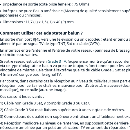
Impédance de sortie (côté prise femelle) : 75 Ohms.
Intègre une puce Balun américaine (Macom) de qualité sensiblement supér
japonaises ou chinoises.
Dimensions : 11,7 (L) x 1,5 (H) x 40 (P) mm.
Comment utiliser cet adaptateur balun ?
En sortie d’un port RJ45 vers une télévision ou un décodeur, étant entendu q
alimenté par un signal TV de type TNT, Sat ou câble (CATV).
En interface entre l’antenne et l’entrée de votre réseau (panneau de brassage
restrictions suivantes.
Si votre réseau est câblé en
Grade 3 TV
, l’expérience montre qu’un raccorde
via ce type d’adaptateur balun va presque toujours fonctionner pour les liai
vingtaine de mètres. Cela tient à l’extrême qualité du câble Grade 3 Sat et p
4 (marron) conçue pour le signal TV.
Par contre, dans certains cas la réception au niveau du téléviseur sera par
réception pour certaines chaînes, mauvaise pour d’autres...), mauvaise (déc
mosaïque), voire nulle (aucune image).
Ces cas sont les suivants :
1) Câble non Grade 3 Sat, y compris Grade 3 ou Cat7.
2) Câble Grade 3 Sat mais liaisons supérieures à une vingtaine de mètres.
3) Connecteurs de qualité non-supérieure entraînant un affaiblissement exc
4) Réception médiocre au niveau de l’antenne, en supposant cette dernière b
nécessaire amplifiée par un petit amplificateur TV en amont du répartiteur 