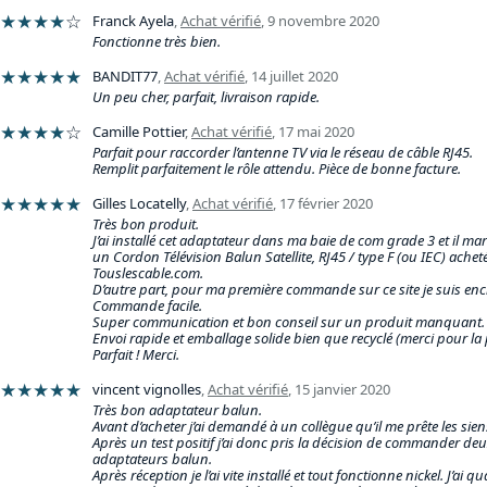
★★★★
☆
Franck Ayela
,
Achat vérifié
,
9 novembre 2020
Fonctionne très bien.
★★★★★
BANDIT77
,
Achat vérifié
,
14 juillet 2020
Un peu cher, parfait, livraison rapide.
★★★★
☆
Camille Pottier
,
Achat vérifié
,
17 mai 2020
Parfait pour raccorder l’antenne TV via le réseau de câble RJ45.
Remplit parfaitement le rôle attendu. Pièce de bonne facture.
★★★★★
Gilles Locatelly
,
Achat vérifié
,
17 février 2020
Très bon produit.
J’ai installé cet adaptateur dans ma baie de com grade 3 et il m
un Cordon Télévision Balun Satellite, RJ45 / type F (ou IEC) achet
Touslescable.com.
D’autre part, pour ma première commande sur ce site je suis enc
Commande facile.
Super communication et bon conseil sur un produit manquant.
Envoi rapide et emballage solide bien que recyclé (merci pour la 
Parfait ! Merci.
★★★★★
vincent vignolles
,
Achat vérifié
,
15 janvier 2020
Très bon adaptateur balun.
Avant d’acheter j’ai demandé à un collègue qu’il me prête les sien
Après un test positif j’ai donc pris la décision de commander de
adaptateurs balun.
Après réception je l’ai vite installé et tout fonctionne nickel. J’a