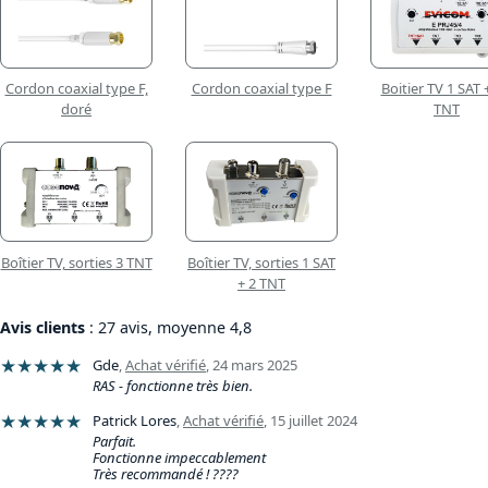
Cordon coaxial type F,
Cordon coaxial type F
Boitier TV 1 SAT 
doré
TNT
Boîtier TV, sorties 3 TNT
Boîtier TV, sorties 1 SAT
+ 2 TNT
Avis clients
: 27 avis, moyenne 4,8
★★★★★
Gde
,
Achat vérifié
,
24 mars 2025
RAS - fonctionne très bien.
★★★★★
Patrick Lores
,
Achat vérifié
,
15 juillet 2024
Parfait.
Fonctionne impeccablement
Très recommandé ! ????