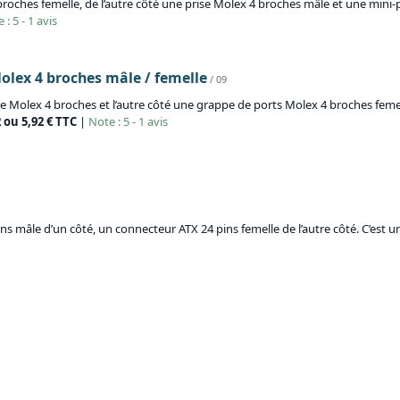
oches femelle, de l’autre côté une prise Molex 4 broches mâle et une mini-p
 : 5 - 1 avis
Molex 4 broches mâle / femelle
/ 09
 Molex 4 broches et l’autre côté une grappe de ports Molex 4 broches femel
2 ou 5,92 € TTC
|
Note : 5 - 1 avis
 mâle d’un côté, un connecteur ATX 24 pins femelle de l’autre côté. C’est un