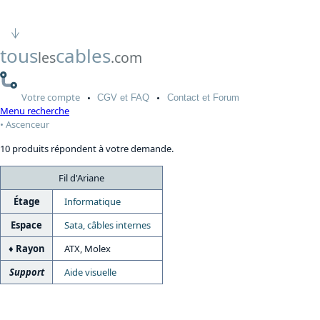
tous
cables
les
.com
Votre
compte
CGV
et FAQ
Contact
et Forum
Menu recherche
Ascenceur
10 produits répondent à votre demande.
Fil d'Ariane
Étage
Informatique
Espace
Sata, câbles internes
Rayon
ATX, Molex
Support
Aide visuelle