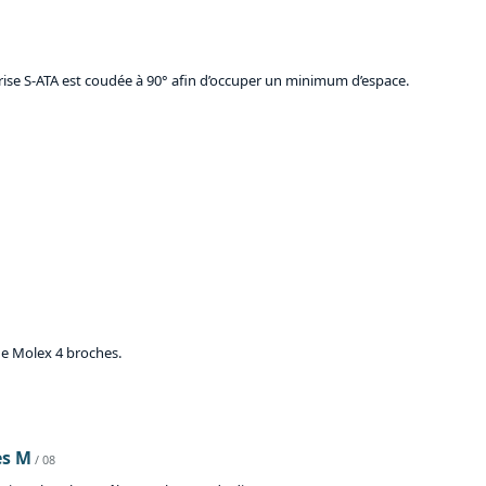
rise S-ATA est coudée à 90° afin d’occuper un minimum d’espace.
ue Molex 4 broches.
es M
/ 08