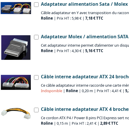
Adaptateur alimentation Sata / Molex 
Câble adaptateur en Y avec transposition du raccord
Roline
| Prix HT : 5,98 € |
7,18 € TTC
Adaptateur Molex / alimentation SATA
Cet adaptateur interne permet d’alimenter un disque
Roline
| Prix HT : 4,30 € |
5,16 € TTC
Câble interne adaptateur ATX 24 broch
Ce câble adaptateur interne raccorde une carte mè
Indisponible
|
Roline
| 0,20 m | Prix HT : 4,41 € |
5,
Câble interne adaptateur ATX 4 broche
Ce cordon ATX P4 / Power 8 pins PCI Express sert 
Roline
| 0,15 m | Prix HT : 2,41 € |
2,89 € TTC