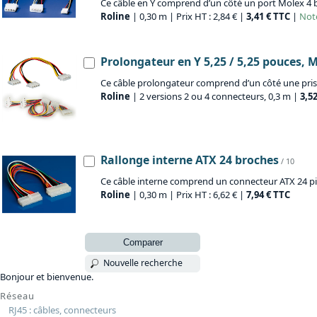
Ce câble en Y comprend d’un côté un port Molex 4 br
Roline
| 0,30 m | Prix HT : 2,84 € |
3,41 € TTC
|
Note
Prolongateur en Y 5,25 / 5,25 pouces, 
Ce câble prolongateur comprend d’un côté une prise
Roline
| 2 versions 2 ou 4 connecteurs, 0,3 m |
3,5
Rallonge interne ATX 24 broches
/ 10
Ce câble interne comprend un connecteur ATX 24 pins
Roline
| 0,30 m | Prix HT : 6,62 € |
7,94 € TTC
Comparer
Nouvelle recherche
Bonjour et bienvenue.
Réseau
RJ45 : câbles, connecteurs