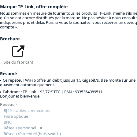
Marque TP-Link, offre complète
Nous sommes en mesure de fournir tous les produits TP-Link, même s’ils n
qu’ils soient encore distribués par la marque. Ne pas hésiter à nous consult
indiquerons prix et délai. Puis, si vous le souhaitez, vous recevrez un devis
compte ».
Brochure
Site du fabricant
Résumé
Ce répéteur WiFi 6 offre un débit jusqu’à 1,5 Gigabit/s. Il se monte sur une
quasiment automatiquement.
Fabricant : TP-Link |
93,77 € TTC
| EAN : 6935364089511.
Bonjour et bienvenue.
Réseau
¤
RJ45 : câbles, connecteurs
Fibre optique
BNC
Réseau personnel...
¤
Réseau résidentiel (hors switch)