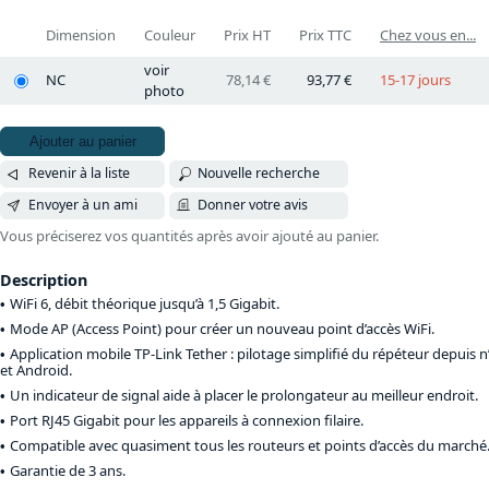
Dimension
Couleur
Prix HT
Prix TTC
Chez vous en...
voir
NC
78,14 €
93,77 €
15-17 jours
photo
Ajouter au panier
Revenir à la liste
Nouvelle recherche
Envoyer à un ami
Donner votre avis
Vous préciserez vos quantités après avoir ajouté au panier.
Description
WiFi 6, débit théorique jusqu’à 1,5 Gigabit.
Mode AP (Access Point) pour créer un nouveau point d’accès WiFi.
Application mobile TP-Link Tether : pilotage simplifié du répéteur depuis 
et Android.
Un indicateur de signal aide à placer le prolongateur au meilleur endroit.
Port RJ45 Gigabit pour les appareils à connexion filaire.
Compatible avec quasiment tous les routeurs et points d’accès du marché
Garantie de 3 ans.