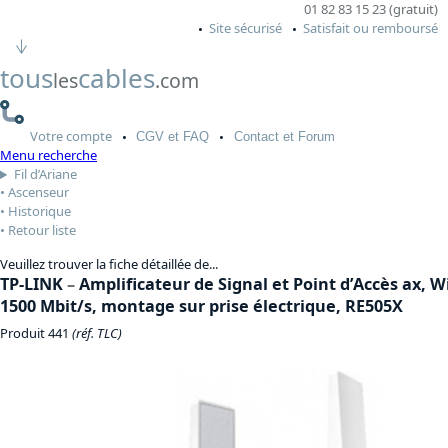
01 82 83 15 23 (gratuit)
Site sécurisé
Satisfait ou remboursé
tous
cables
les
.com
Votre
compte
CGV
et FAQ
Contact
et Forum
Menu recherche
Fil d’Ariane
Ascenseur
Historique
Retour liste
Veuillez trouver la fiche détaillée de...
TP-LINK
–
Amplificateur de Signal et Point d’Accès ax, Wi
1500 Mbit/s, montage sur prise électrique, RE505X
Produit 441
(réf. TLC)