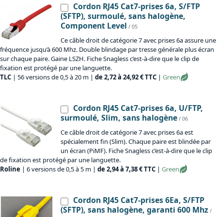
Cordon RJ45 Cat7-prises 6a, S/FTP
(SFTP), surmoulé, sans halogène,
Component Level
/ 05
Ce câble droit de catégorie 7 avec prises 6a assure une
fréquence jusqu’à 600 Mhz. Double blindage par tresse générale plus écran
sur chaque paire. Gaine LSZH. Fiche Snagless c’est-à-dire que le clip de
fixation est protégé par une languette.
TLC
| 56 versions de 0,5 à 20 m |
de 2,72 à 24,92 € TTC
|
Green
Cordon RJ45 Cat7-prises 6a, U/FTP,
surmoulé, Slim, sans halogène
/ 06
Ce câble droit de catégorie 7 avec prises 6a est
spécialement fin (Slim). Chaque paire est blindée par
un écran (PiMF). Fiche Snagless c’est-à-dire que le clip
de fixation est protégé par une languette.
Roline
| 6 versions de 0,5 à 5 m |
de 2,94 à 7,38 € TTC
|
Green
Cordon RJ45 Cat7-prises 6Ea, S/FTP
(SFTP), sans halogène, garanti 600 Mhz
/