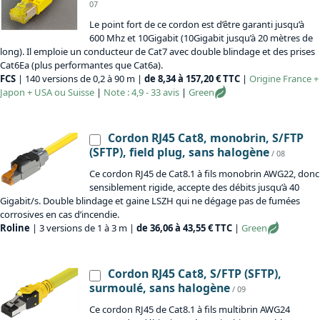
07
Le point fort de ce cordon est d’être garanti jusqu’à
600 Mhz et 10Gigabit (10Gigabit jusqu’à 20 mètres de
long). Il emploie un conducteur de Cat7 avec double blindage et des prises
Cat6Ea (plus performantes que Cat6a).
FCS
| 140 versions de 0,2 à 90 m |
de 8,34 à 157,20 € TTC
|
Origine
France +
Japon + USA ou Suisse
|
Note : 4,9 - 33 avis
|
Green
Cordon RJ45 Cat8, monobrin, S/FTP
(SFTP), field plug, sans halogène
/ 08
Ce cordon RJ45 de Cat8.1 à fils monobrin AWG22, donc
sensiblement rigide, accepte des débits jusqu’à 40
Gigabit/s. Double blindage et gaine LSZH qui ne dégage pas de fumées
corrosives en cas d’incendie.
Roline
| 3 versions de 1 à 3 m |
de 36,06 à 43,55 € TTC
|
Green
Cordon RJ45 Cat8, S/FTP (SFTP),
surmoulé, sans halogène
/ 09
Ce cordon RJ45 de Cat8.1 à fils multibrin AWG24