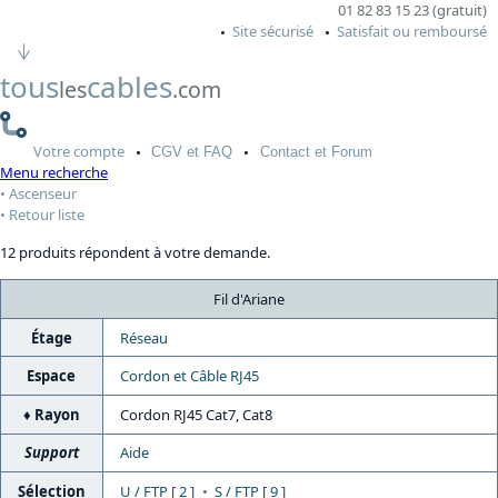
01 82 83 15 23 (gratuit)
Site sécurisé
Satisfait ou remboursé
tous
cables
les
.com
Votre
compte
CGV
et FAQ
Contact
et Forum
Menu recherche
Ascenseur
Retour liste
12 produits répondent à votre demande.
Fil d'Ariane
Étage
Réseau
Espace
Cordon et Câble RJ45
Rayon
Cordon RJ45 Cat7, Cat8
Support
Aide
Sélection
U / FTP [ 2 ]
S / FTP [ 9 ]