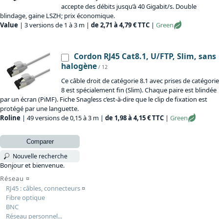
accepte des débits jusqu’à 40 Gigabit/s. Double
blindage, gaine LSZH; prix économique.
Value
| 3 versions de 1 à 3 m |
de 2,71 à 4,79 € TTC
|
Green
Cordon RJ45 Cat8.1, U/FTP, Slim, sans
halogène
/ 12
Ce câble droit de catégorie 8.1 avec prises de catégorie
8 est spécialement fin (Slim). Chaque paire est blindée
par un écran (PiMF). Fiche Snagless c’est-à-dire que le clip de fixation est
protégé par une languette.
Roline
| 49 versions de 0,15 à 3 m |
de 1,98 à 4,15 € TTC
|
Green
Comparer
Nouvelle recherche
Bonjour et bienvenue.
Réseau
¤
RJ45 : câbles, connecteurs
¤
Fibre optique
BNC
Réseau personnel...