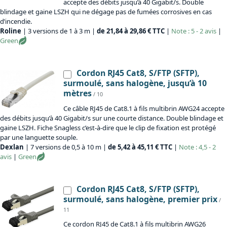
accepte des débits jusqu’à 40 Gigabit/s. Double
blindage et gaine LSZH qui ne dégage pas de fumées corrosives en cas
d’incendie.
Roline
| 3 versions de 1 à 3 m |
de 21,84 à 29,86 € TTC
|
Note : 5 - 2 avis
|
Green
Cordon RJ45 Cat8, S/FTP (SFTP),
surmoulé, sans halogène, jusqu’à 10
mètres
/ 10
Ce câble RJ45 de Cat8.1 à fils multibrin AWG24 accepte
des débits jusqu’à 40 Gigabit/s sur une courte distance. Double blindage et
gaine LSZH. Fiche Snagless c’est-à-dire que le clip de fixation est protégé
par une languette souple.
Dexlan
| 7 versions de 0,5 à 10 m |
de 5,42 à 45,11 € TTC
|
Note : 4,5 - 2
avis
|
Green
Cordon RJ45 Cat8, S/FTP (SFTP),
surmoulé, sans halogène, premier prix
/
11
Ce cordon RJ45 de Cat8.1 à fils multibrin AWG26