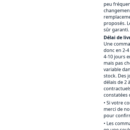
peu fréquent
changement 
remplaceme
proposés. L
sûr garanti.
Délai de liv
Une command
donc en 2-4 
4-10 jours 
mais pas che
variable da
stock. Des j
délais de 2 
contractue
constatées d
• Si votre 
merci de nou
pour confirm
• Les comm
en une seule