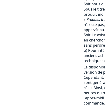
Soit nous d
Sous le titr
produit ind
« Produits tr
n’existe pas,
apparaît au-
Soit il n’ex
en cherchon
sans perdre
b) Pour inté
anciens ache
techniques e
La disponibi
version de p
Cependant, 
sont génér
réel). Ainsi
heures du ma
l’après-mid
commande. 