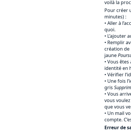
voilà la pro
Pour créer 
minutes) :
Aller à l’a
quoi.
L’ajouter 
Remplir av
création de
jaune
Pours
Vous êtes 
identité en
Vérifier l’
Une fois l’
gris
Supprim
Vous arriv
vous voulez
que vous ven
Un mail vo
compte. C’e
Erreur de sa