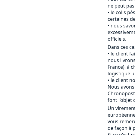
ne peut pas
le colis pè
certaines de
nous savon
excessiveme
officiels.
Dans ces cas
le client f
nous livrons
France), à c
logistique u
le client 
Nous avons 
Chronopost 
font l’objet 
Un viremen
européenne 
vous remerc
de façon à p
Si ce n’est 