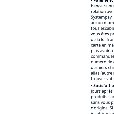
•
Paiement 
bancaire ou
relation ave
Systempay, 
aucun mome
touslescabl
vous êtes p
de la loi fr
carte en mém
plus avoir à
commandes,
numéro de ca
derniers chi
alias (autr
trouver votr
•
Satisfait 
jours après
produits san
sans vous pi
d’origine. S
insuffisanc