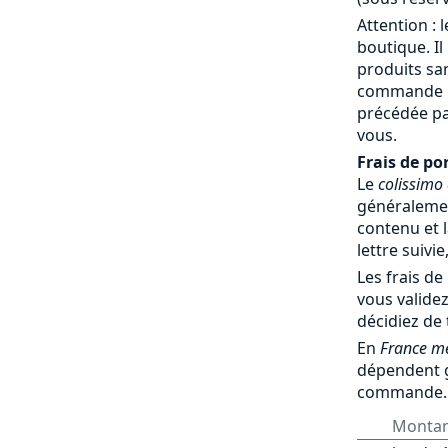
Attention : 
boutique. Il
produits sa
commande par
précédée pa
vous.
Frais de por
Le
colissimo
généralemen
contenu et l
lettre suivie
Les frais de
vous validez
décidiez de
En
France mé
dépendent 
commande.
Monta