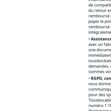
de compatibi
du retour e
remboursé du
payez le por
remboursé d
intégraleme
•
Assistance
avec un fab
une documen
immédiateme
touslescbal
demandes, c
sommes vos a
•
RGPD, conf
vous donnez
communiquée
pour des sp
Touslescable
numéro 1 18
Règlement g