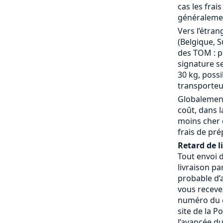
cas les frai
généralemen
Vers l’étran
(Belgique, S
des TOM : p
signature se
30 kg, possi
transporteu
Globalement
coût, dans 
moins cher 
frais de pré
Retard de l
Tout envoi 
livraison pa
probable d’a
vous receve
numéro du c
site de la P
l’avancée du