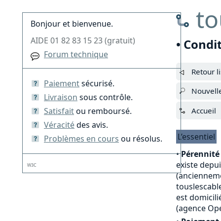
to
Bonjour et bienvenue.
AIDE 01 82 83 15 23 (gratuit)
• Condi
Forum technique
Retour l
Paiement
sécurisé.
Nouvell
Livraison
sous contrôle.
Satisfait
ou remboursé.
Accueil
Véracité
des avis.
L’essentiel
Problèmes en cours
ou résolus.
•
Pérennité 
existe depu
W3C
(anciennemen
touslescable
est domicili
(agence Opé