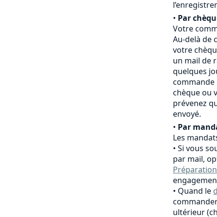
l’enregistr
•
Par chèqu
Votre comma
Au-delà de c
votre chèqu
un mail de 
quelques jo
commande es
chèque ou v
prévenez qu
envoyé.
•
Par manda
Les mandats
Si vous so
par mail, o
Préparation
engagement
Quand le
d
commander,
ultérieur (