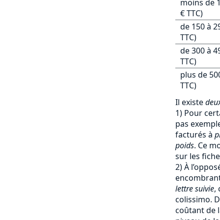
moins de 1
€ TTC)
de 150 à 2
TTC)
de 300 à 4
TTC)
plus de 50
TTC)
Il existe
deux
1) Pour cert
pas exemple 
facturés à
p
poids
. Ce mo
sur les fich
2) À l’oppos
encombrants
lettre suivie
,
colissimo. D
coûtant de l