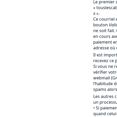
Le premier 
« touslesc
x ».
Ce courriel 
bouton
Vali
ne soit fait
en cours av
paiement en
adresse où 
Il est impo
recevez ce p
Si vous ne r
vérifier vot
webmail (Gma
l’habitude 
spams alor
Les autres c
un processu
Si paiemen
quand celui-