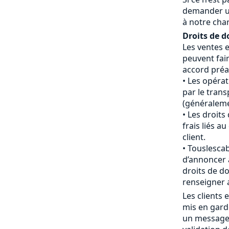
demander u
à notre cha
Droits de d
Les ventes 
peuvent fair
accord préal
Les opéra
par le tran
(généraleme
Les droits
frais liés 
client.
Touslescab
d’annoncer 
droits de do
renseigner 
Les clients
mis en gard
un message