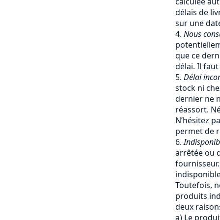
calculée a
délais de li
sur une date
Nous cons
potentiellem
que ce dern
délai. Il fa
Délai inco
stock ni che
dernier ne 
réassort. Né
N’hésitez pa
permet de re
Indisponib
arrêtée ou q
fournisseur
indisponible
Toutefois, 
produits ind
deux raisons
a) Le produi