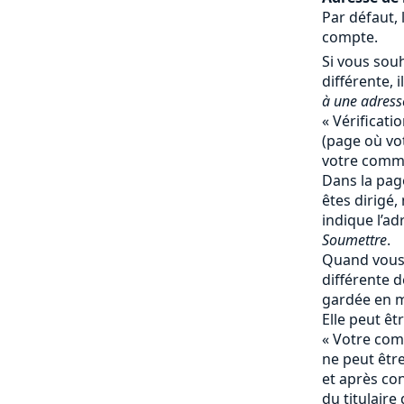
Par défaut, 
compte.
Si vous souh
différente, il
à une adresse
« Vérificati
(page où vot
votre comma
Dans la page
êtes dirigé,
indique l’ad
Soumettre
.
Quand vous 
différente de
gardée en 
Elle peut ê
« Votre comp
ne peut êtr
et après co
du titulaire