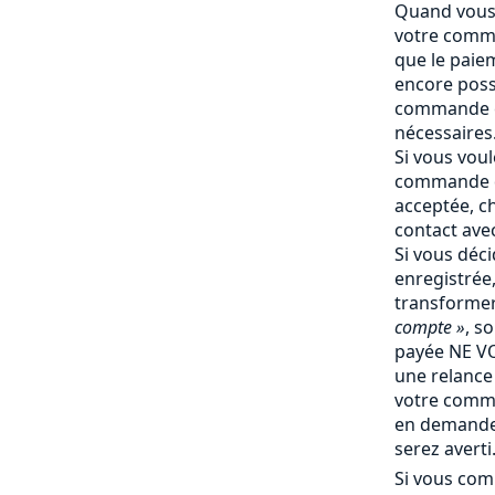
Quand vous 
votre comma
que le paiem
encore poss
commande e
nécessaires
Si vous vou
commande q
acceptée, c
contact ave
Si vous déc
enregistrée
transforme
compte »
, s
payée NE V
une relance 
votre comm
en demande 
serez averti
Si vous com