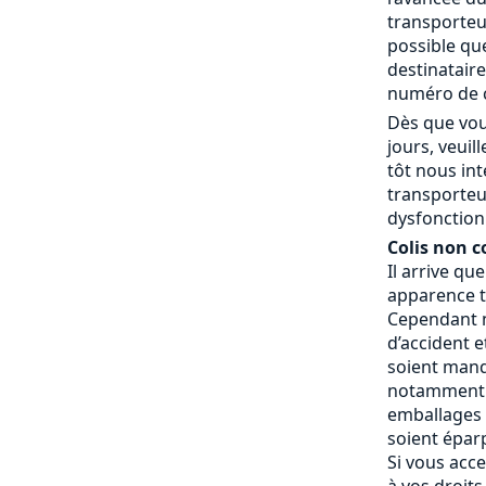
transporteur
possible que
destinatair
numéro de c
Dès que vou
jours, veui
tôt nous in
transporteu
dysfonctionn
Colis non c
Il arrive qu
apparence t
Cependant n
d’accident e
soient manq
notamment 
emballages a
soient éparp
Si vous acce
à vos droits.