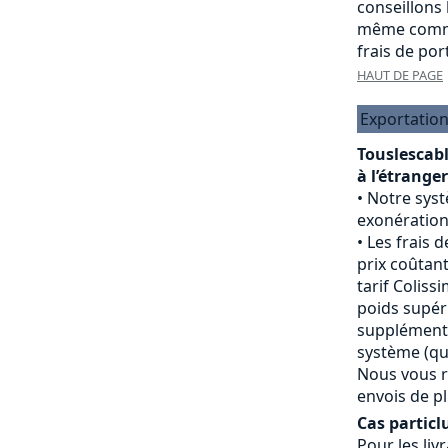
conseillons
même comma
frais de port
HAUT DE PAGE
Exportation
Touslescab
à l’étranger
Notre sys
exonération
Les frais d
prix coûtant
tarif Colissi
poids supéri
supplément 
système (qui
Nous vous r
envois de pl
Cas particlu
Pour les livr