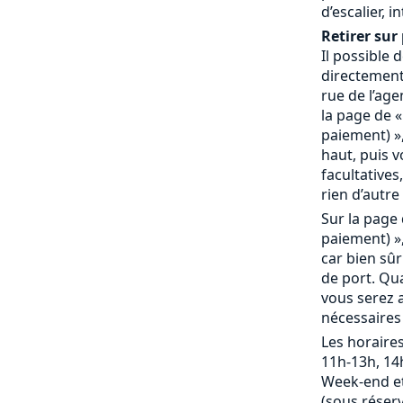
d’escalier, 
Retirer sur 
Il possible
directement 
rue de l’age
la page de «
paiement) »,
haut, puis 
facultatives,
rien d’autre 
Sur la page 
paiement) »,
car bien sû
de port. Qu
vous serez a
nécessaires
Les horaires
11h-13h, 14
Week-end et
(sous réserv