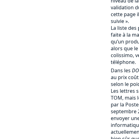
niveau de la
validation d
cette page i
suivie ».
La liste des 
faite à la m
qu’un produi
alors que le
colissimo, v
téléphone.
Dans les
DO
au prix coû
selon le poi
Les lettres 
TOM, mais le
par la Post
septembre 
envoyer une
informatique
actuellemen
bien sûr que 