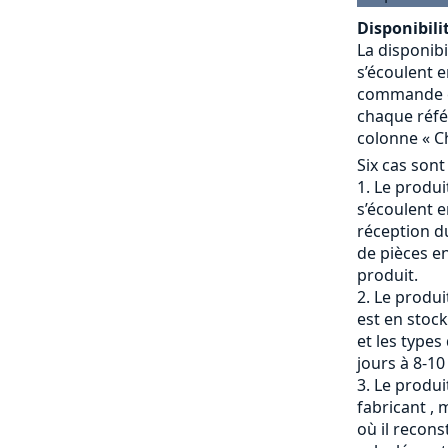
Disponibilit
La disponibi
s’écoulent e
commande et
chaque référ
colonne « Ch
Six cas sont
Le produit
s’écoulent e
réception du
de pièces en
produit.
Le produi
est en stock
et les types
jours à 8-10
Le produit
fabricant , 
où il recons