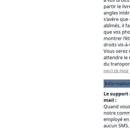
partir le liv
angles intére
s’avère que
abîmés, il f
que vos pho
montrer l’é
droits vis-à
Vous serez r
attendre le
du transpor
HAUT DE PAGE
Informatio
Le support
mail :
Quand vous
notre commu
employé en 
aucun SMS.