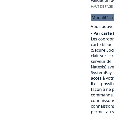
validation 
HAUT DE PAGE
Modalités
Vous pouvez
•
Par carte 
Les coordon
carte bleue
(Secure Sock
clair sur le
serveur de 
Natexis) av
SystemPay. 
accès à vot
Il est possi
façon à ne p
commande. 
connaissons
connaissons
permet au s