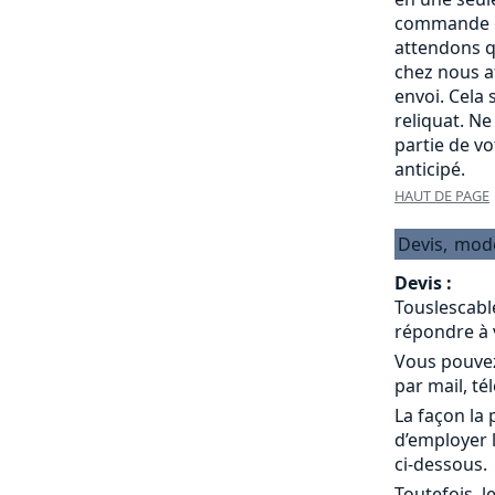
commande c
attendons q
chez nous a
envoi. Cela
reliquat. Ne
partie de v
anticipé.
HAUT DE PAGE
Devis,
mod
Devis :
Touslescabl
répondre à 
Vous pouvez
par mail, té
La façon la 
d’employer 
ci-dessous.
Toutefois, l