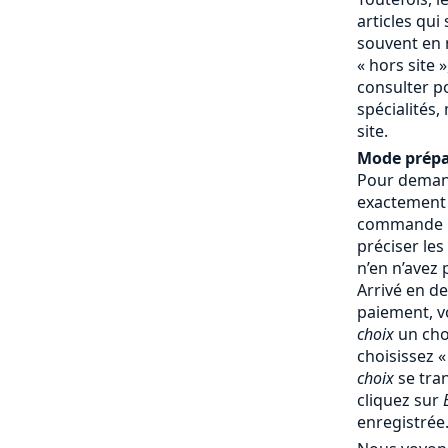
articles qui
souvent en 
« hors site »
consulter p
spécialités,
site.
Mode prépa
Pour demand
exactement
commande : 
préciser les
n’en n’avez
Arrivé en d
paiement, v
choix
un cho
choisissez 
choix
se tra
cliquez sur
enregistrée