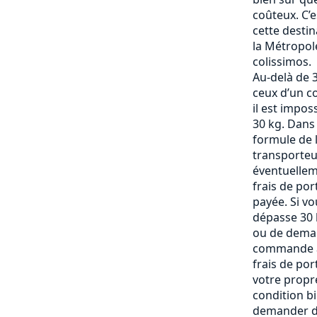
coûteux. C’
cette destin
la Métropole
colissimos.
Au-delà de 3
ceux d’un c
il est impos
30 kg. Dans
formule de l
transporteu
éventuelle
frais de po
payée. Si vo
dépasse 30 k
ou de deman
commande af
frais de por
votre propre
condition b
demander de