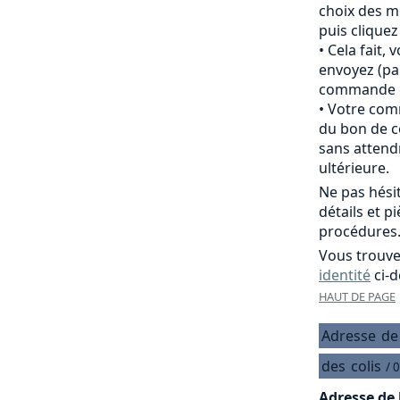
choix des m
puis clique
Cela fait,
envoyez (pa
commande of
Votre comm
du bon de c
sans attend
ultérieure.
Ne pas hési
détails et p
procédures
Vous trouve
identité
ci-d
HAUT DE PAGE
Adresse
de
des
colis
/ 
Adresse de 