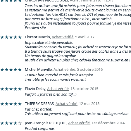
★★★★★
Tous les articles que j’ai achetés pour faire mon réseau fonctionn
Le testeur m’a permis de m’enlever le doute avant la mise en servi
Le doubleur (arrivée ADSL sur box via DTI et panneau de brassag
panneau de brassage) fonctionne bien ; idem switch.
J’aurai une autre installation toujours pour la famille ; je me ress
Excellent site.
★★★★★
Florent Martin
,
Achat vérifié
,
5 avril 2017
Impeccable et indispensable.
Suivant les conseils du vendeur, j’ai acheté ce testeur et je ne l’ai 
Il a tout de suite trouvé que j’avais croisé des câbles dans 2 des 8 
Un temps de gagné incroyable.
Inutile d’en acheter un plus cher, celui-là fonctionne super bien !
★★★★★
Michel Manville
,
Achat vérifié
,
5 octobre 2016
Testeur bon marché et très facile d’emploi.
Très utile, je le recommande vivement.
★★★★★
Flavio Delay
,
Achat vérifié
,
15 octobre 2015
Parfait, il fait très bien son taf. :)
★★★★★
THIERRY DESPAS
,
Achat vérifié
,
12 mai 2015
Pas cher, parfait.
Très utile et largement suffisant pour tester un câblage maison.
★★★★
☆
Jean-François ROUQUIE
,
Achat vérifié
,
1er décembre 2014
Produit conforme.