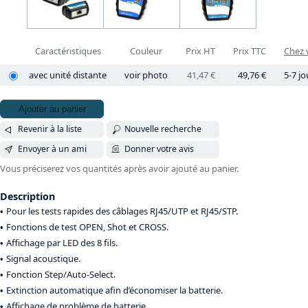
Caractéristiques
Couleur
Prix HT
Prix TTC
Chez 
avec unité distante
voir photo
41,47 €
49,76 €
5-7 jo
Ajouter au panier
Revenir à la liste
Nouvelle recherche
Envoyer à un ami
Donner votre avis
Vous préciserez vos quantités après avoir ajouté au panier.
Description
Pour les tests rapides des câblages RJ45/UTP et RJ45/STP.
Fonctions de test OPEN, Shot et CROSS.
Affichage par LED des 8 fils.
Signal acoustique.
Fonction Step/Auto-Select.
Extinction automatique afin d’économiser la batterie.
Affichage de problème de batterie.