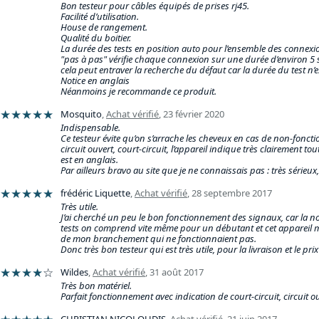
Bon testeur pour câbles équipés de prises rj45.
Facilité d’utilisation.
House de rangement.
Qualité du boitier.
La durée des tests en position auto pour l’ensemble des connexio
"pas à pas" vérifie chaque connexion sur une durée d’environ 5
cela peut entraver la recherche du défaut car la durée du test n’e
Notice en anglais
Néanmoins je recommande ce produit.
★★★★★
Mosquito
,
Achat vérifié
,
23 février 2020
Indispensable.
Ce testeur évite qu’on s’arrache les cheveux en cas de non-fonct
circuit ouvert, court-circuit, l’appareil indique très clairement t
est en anglais.
Par ailleurs bravo au site que je ne connaissais pas : très sérieux
★★★★★
frédéric Liquette
,
Achat vérifié
,
28 septembre 2017
Très utile.
J’ai cherché un peu le bon fonctionnement des signaux, car la no
tests on comprend vite même pour un débutant et cet appareil m’a
de mon branchement qui ne fonctionnaient pas.
Donc très bon testeur qui est très utile, pour la livraison et le pr
★★★★
☆
Wildes
,
Achat vérifié
,
31 août 2017
Très bon matériel.
Parfait fonctionnement avec indication de court-circuit, circuit ou
CHRISTIAN NICOLOUDIS
,
Achat vérifié
,
21 juin 2017