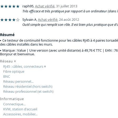
★★★★★
raph95
,
Achat vérifié
,
31 juillet 2013
Très efficace et très pratique par rapport à un ordinateur (dans 
★★★★
☆
Sylvain A
,
Achat vérifié
,
24 août 2012
Outil simple qui remplit son rôle. Il est bien plus pratique que d’u
Résumé
Ce testeur de continuité fonctionne pour les câbles RJ45 à 4 paires torsad
des câbles installés dans les murs.
Marque : Value |
Une version (avec unité distante) à 49,76 € TTC
| EAN : 7
Bonjour et bienvenue.
Réseau
¤
RJ45 : câbles, connecteurs
¤
Fibre optique
BNC
Réseau personnel...
Réseau résidentiel (hors switch)
Réseau professionnel (et switch)
Informatique
Connectique...
KVM, station d'accueil
Accessoires, mobilier...