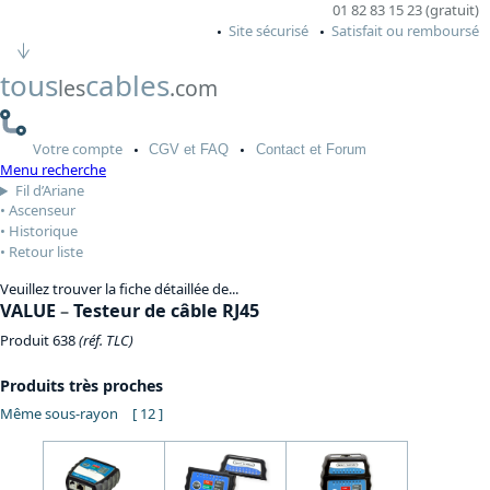
01 82 83 15 23 (gratuit)
Site sécurisé
Satisfait ou remboursé
tous
cables
les
.com
Votre
compte
CGV
et FAQ
Contact
et Forum
Menu recherche
Fil d’Ariane
Ascenseur
Historique
Retour liste
Veuillez trouver la fiche détaillée de...
VALUE
–
Testeur de câble RJ45
Produit 638
(réf. TLC)
Produits très proches
Même sous-rayon
[ 12 ]