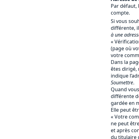
Par défaut, 
compte.
Si vous souh
différente, il
à une adresse
« Vérificati
(page où vot
votre comma
Dans la page
êtes dirigé,
indique l’ad
Soumettre
.
Quand vous 
différente de
gardée en 
Elle peut ê
« Votre comp
ne peut êtr
et après co
du titulaire