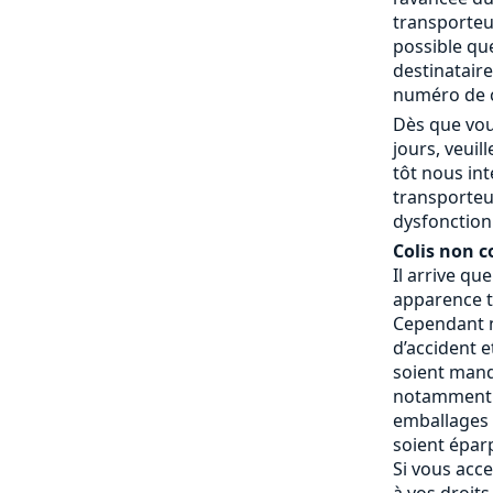
transporteur
possible que
destinatair
numéro de c
Dès que vou
jours, veui
tôt nous in
transporteu
dysfonctionn
Colis non c
Il arrive qu
apparence t
Cependant n
d’accident e
soient manq
notamment 
emballages a
soient éparp
Si vous acce
à vos droits.