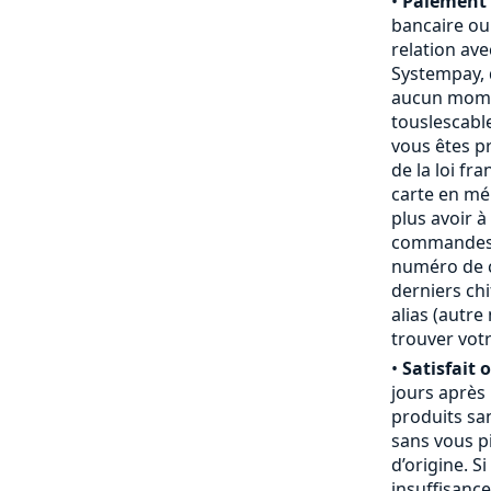
•
Paiement 
bancaire ou
relation ave
Systempay, 
aucun mome
touslescabl
vous êtes p
de la loi fr
carte en mém
plus avoir à
commandes,
numéro de ca
derniers chi
alias (autr
trouver votr
•
Satisfait 
jours après
produits san
sans vous pi
d’origine. S
insuffisanc