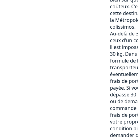
coûteux. C’
cette destin
la Métropole
colissimos.
Au-delà de 3
ceux d’un c
il est impos
30 kg. Dans
formule de l
transporteu
éventuelle
frais de po
payée. Si vo
dépasse 30 k
ou de deman
commande af
frais de por
votre propre
condition b
demander de