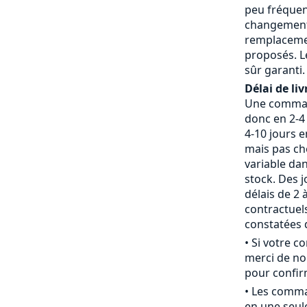
peu fréquent
changement 
remplaceme
proposés. L
sûr garanti.
Délai de liv
Une command
donc en 2-4 
4-10 jours 
mais pas che
variable da
stock. Des j
délais de 2 
contractue
constatées d
• Si votre 
merci de nou
pour confirm
• Les comm
en une seule