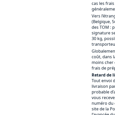
cas les frai
généralemen
Vers l’étran
(Belgique, S
des TOM : p
signature se
30 kg, possi
transporteu
Globalement
coût, dans 
moins cher 
frais de pré
Retard de l
Tout envoi 
livraison pa
probable d’a
vous receve
numéro du c
site de la P
l’avancée du