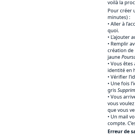
voilà la pro
Pour créer 
minutes) :
Aller à l’a
quoi.
L’ajouter 
Remplir av
création de
jaune
Pours
Vous êtes 
identité en
Vérifier l’
Une fois l’
gris
Supprim
Vous arriv
vous voulez
que vous ven
Un mail vo
compte. C’e
Erreur de sa