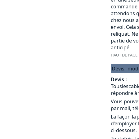
commande c
attendons q
chez nous a
envoi. Cela
reliquat. Ne
partie de v
anticipé.
HAUT DE PAGE
Devis,
mod
Devis :
Touslescabl
répondre à 
Vous pouvez
par mail, té
La façon la 
d’employer 
ci-dessous.
Toutefois, l