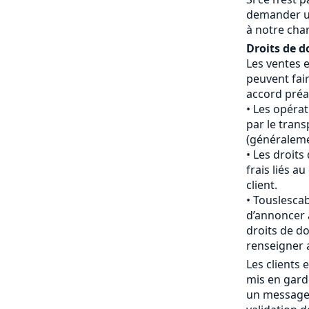
demander u
à notre cha
Droits de d
Les ventes 
peuvent fair
accord préal
Les opéra
par le tran
(généraleme
Les droits
frais liés 
client.
Touslescab
d’annoncer 
droits de do
renseigner 
Les clients
mis en gard
un message