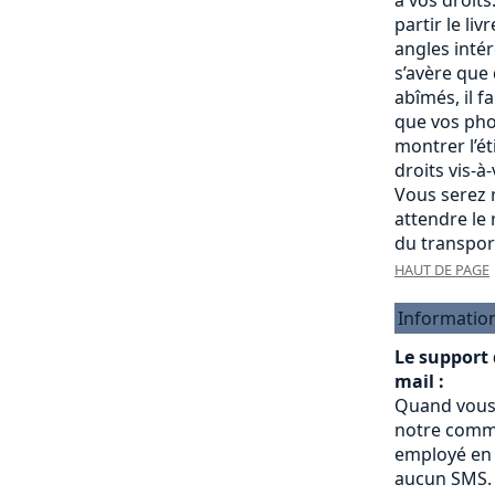
partir le liv
angles intére
s’avère que
abîmés, il f
que vos pho
montrer l’é
droits vis-à
Vous serez r
attendre le
du transpor
HAUT DE PAGE
Informatio
Le support
mail :
Quand vous
notre commu
employé en 
aucun SMS.