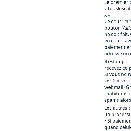
Le premier 
« touslesc
x ».
Ce courriel 
bouton
Vali
ne soit fait
en cours av
paiement en
adresse où 
Il est impo
recevez ce p
Si vous ne r
vérifier vot
webmail (Gma
l’habitude 
spams alor
Les autres c
un processu
Si paiemen
quand celui-