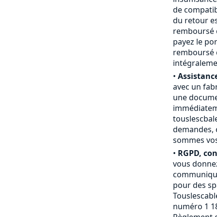
de compatibi
du retour e
remboursé du
payez le por
remboursé d
intégraleme
•
Assistance
avec un fab
une documen
immédiateme
touslescbal
demandes, c
sommes vos a
•
RGPD, conf
vous donnez
communiquée
pour des sp
Touslescable
numéro 1 18
Règlement g