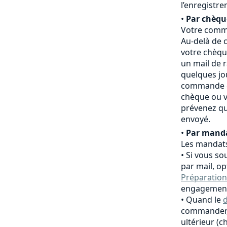
l’enregistr
•
Par chèqu
Votre comma
Au-delà de c
votre chèqu
un mail de 
quelques jo
commande es
chèque ou v
prévenez qu
envoyé.
•
Par manda
Les mandats
Si vous so
par mail, o
Préparation
engagement
Quand le
d
commander,
ultérieur (