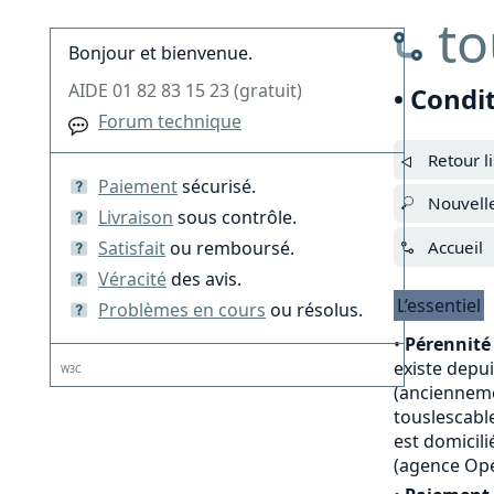
to
Bonjour et bienvenue.
AIDE 01 82 83 15 23 (gratuit)
• Condi
Forum technique
Retour l
Paiement
sécurisé.
Nouvell
Livraison
sous contrôle.
Satisfait
ou remboursé.
Accueil
Véracité
des avis.
L’essentiel
Problèmes en cours
ou résolus.
•
Pérennité 
existe depu
W3C
(anciennemen
touslescable
est domicili
(agence Opé