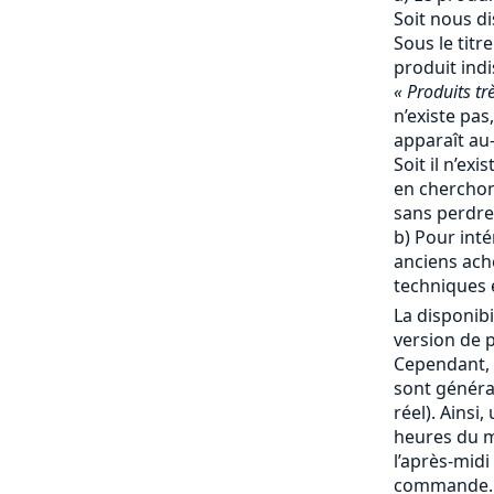
Soit nous d
Sous le titr
produit ind
« Produits tr
n’existe pas,
apparaît au-
Soit il n’ex
en cherchon
sans perdre
b) Pour inté
anciens ache
techniques e
La disponibi
version de p
Cependant, 
sont génér
réel). Ainsi
heures du ma
l’après-mid
commande. 