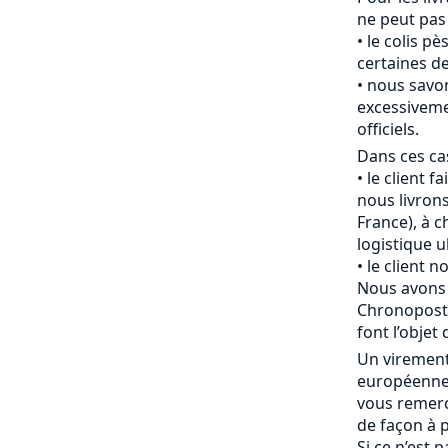
ne peut pas
le colis pè
certaines de
nous savon
excessiveme
officiels.
Dans ces cas
le client f
nous livrons
France), à c
logistique u
le client 
Nous avons 
Chronopost 
font l’objet 
Un viremen
européenne 
vous remerc
de façon à p
Si ce n’est 