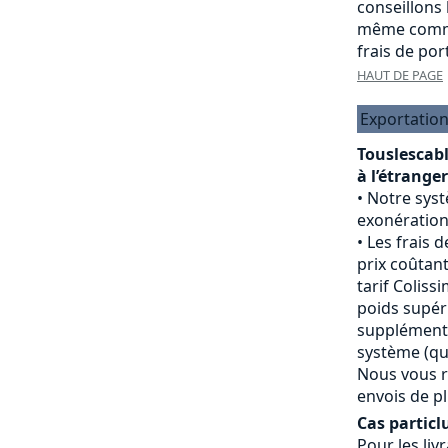
conseillons
même comma
frais de port
HAUT DE PAGE
Exportation
Touslescab
à l’étranger
Notre sys
exonération
Les frais d
prix coûtant
tarif Colissi
poids supéri
supplément 
système (qui
Nous vous r
envois de pl
Cas particlu
Pour les livr