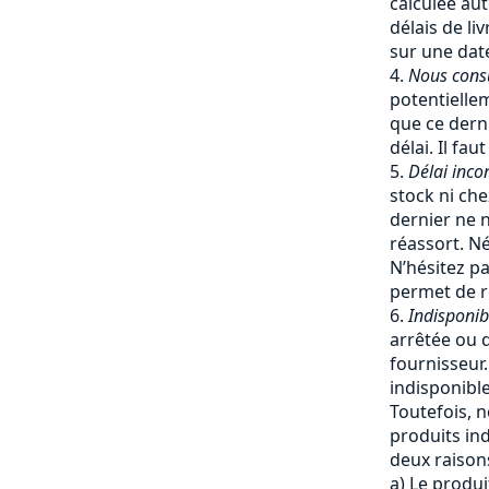
calculée a
délais de li
sur une date
Nous cons
potentiellem
que ce dern
délai. Il fa
Délai inco
stock ni che
dernier ne 
réassort. Né
N’hésitez pa
permet de re
Indisponib
arrêtée ou q
fournisseur
indisponible
Toutefois, 
produits ind
deux raisons
a) Le produi