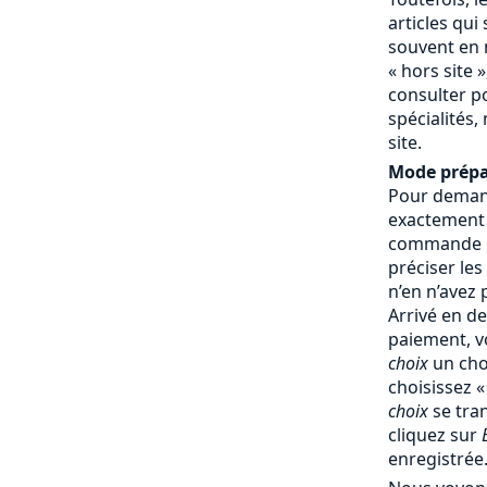
articles qui
souvent en 
« hors site »
consulter p
spécialités,
site.
Mode prépa
Pour demand
exactement
commande : 
préciser les
n’en n’avez
Arrivé en d
paiement, v
choix
un cho
choisissez 
choix
se tra
cliquez sur
enregistrée