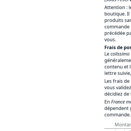
Attention : 
boutique. Il
produits sa
commande par
précédée pa
vous.
Frais de por
Le
colissimo
généralemen
contenu et l
lettre suivie
Les frais de
vous validez
décidiez de
En
France mé
dépendent 
commande.
Monta