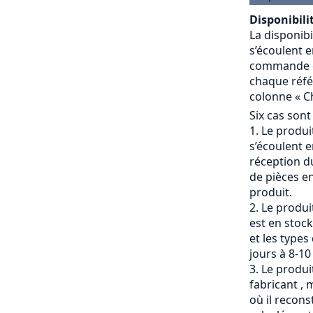
Disponibilit
La disponibi
s’écoulent e
commande et
chaque référ
colonne « Ch
Six cas sont
Le produit
s’écoulent e
réception du
de pièces en
produit.
Le produi
est en stock
et les types
jours à 8-10
Le produit
fabricant , 
où il recons