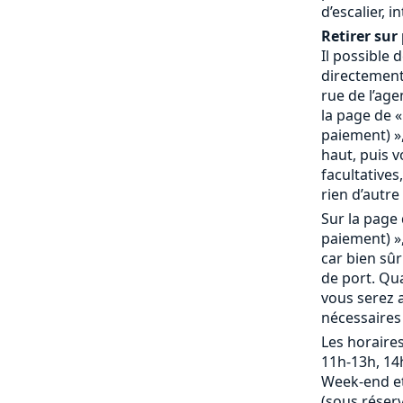
d’escalier, 
Retirer sur 
Il possible
directement 
rue de l’age
la page de «
paiement) »,
haut, puis 
facultatives,
rien d’autre 
Sur la page 
paiement) »,
car bien sû
de port. Qu
vous serez a
nécessaires
Les horaires
11h-13h, 14
Week-end et
(sous réserv