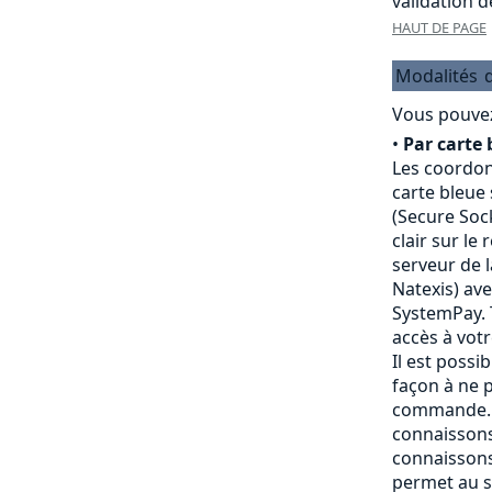
validation 
HAUT DE PAGE
Modalités
Vous pouvez
•
Par carte 
Les coordon
carte bleue
(Secure Sock
clair sur le
serveur de 
Natexis) av
SystemPay. 
accès à vot
Il est possi
façon à ne p
commande. 
connaissons
connaissons
permet au s