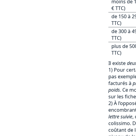
moins de 1
€ TTC)
de 150 à 2
TTC)
de 300 à 4
TTC)
plus de 50
TTC)
Il existe
deux
1) Pour cert
pas exemple 
facturés à
p
poids
. Ce mo
sur les fich
2) À l’oppos
encombrants
lettre suivie
,
colissimo. D
coûtant de l