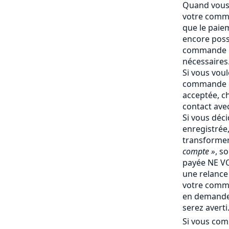
Quand vous 
votre comma
que le paiem
encore poss
commande e
nécessaires
Si vous vou
commande q
acceptée, c
contact ave
Si vous déc
enregistrée
transforme
compte »
, s
payée NE V
une relance 
votre comm
en demande 
serez averti
Si vous com