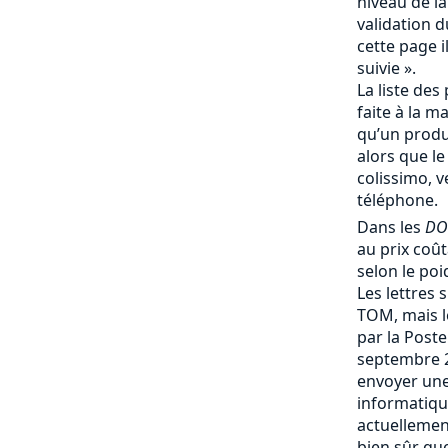
niveau de la
validation d
cette page i
suivie ».
La liste des 
faite à la m
qu’un produi
alors que le
colissimo, v
téléphone.
Dans les
DO
au prix coû
selon le poi
Les lettres 
TOM, mais le
par la Post
septembre 
envoyer une
informatique
actuellemen
bien sûr que 