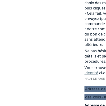
choix des m
puis clique
Cela fait,
envoyez (pa
commande of
Votre comm
du bon de c
sans attend
ultérieure.
Ne pas hési
détails et p
procédures
Vous trouve
identité
ci-d
HAUT DE PAGE
Adresse
de
des
colis
/ 
Adresse de 