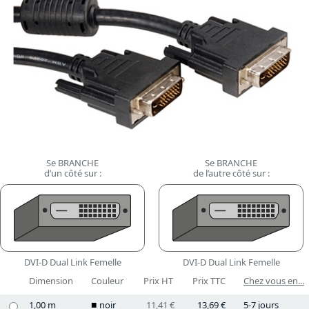
Se BRANCHE
Se BRANCHE
d’un côté sur :
de l’autre côté sur :
DVI-D Dual Link Femelle
DVI-D Dual Link Femelle
Dimension
Couleur
Prix HT
Prix TTC
Chez vous en...
1,00 m
noir
11,41 €
13,69 €
5-7 jours