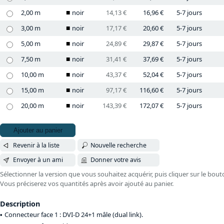
2,00 m
noir
14,13 €
16,96 €
5-7 jours
3,00 m
noir
17,17 €
20,60 €
5-7 jours
5,00 m
noir
24,89 €
29,87 €
5-7 jours
7,50 m
noir
31,41 €
37,69 €
5-7 jours
10,00 m
noir
43,37 €
52,04 €
5-7 jours
15,00 m
noir
97,17 €
116,60 €
5-7 jours
20,00 m
noir
143,39 €
172,07 €
5-7 jours
Ajouter au panier
Revenir à la liste
Nouvelle recherche
Envoyer à un ami
Donner votre avis
Sélectionner la version que vous souhaitez acquérir, puis cliquer sur le bout
Vous préciserez vos quantités après avoir ajouté au panier.
Description
Connecteur face 1 : DVI-D 24+1 mâle (dual link).