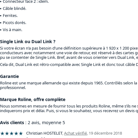
Connecteur face 2 : idem.
Câble blindé.
Ferrites.
Picots dorés.
Vis à main.
Single Link ou Dual Link ?
Si votre écran n’a pas besoin d’une définition supérieure à 1 920 x 1 200 pixe
conducteurs avec notamment une voie de retour, est réservé à des cartes g
pu se contenter de Single Link. Bref, avant de vous orienter vers Dual Link
Cela dit, Dual Link est rétro-compatible avec Single Link et donc tout câble
Garantie
Roline est une marque allemande qui existe depuis 1965. Contrôlés selon la n
professionnel.
Marque Roline, offre complète
Nous sommes en mesure de fournir tous les produits Roline, même s’ils ne s
indiquerons prix et délai. Puis, si vous le souhaitez, vous recevrez un devi
Avis clients
: 2 avis, moyenne 5
★★★★★
Christian HOSTELET
,
Achat vérifié
,
19 décembre 2018