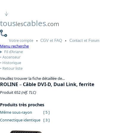
tous
cables
les
.com
Votre
compte
CGV
et FAQ
Contact
et Forum
Menu recherche
Fil d’Ariane
Ascenseur
Historique
Retour liste
Veuillez trouver la fiche détaillée de...
ROLINE
–
Câble DVI-D, Dual Link, ferrite
Produit 652
(réf. TLC)
Produits très proches
Même sous-rayon
[ 5 ]
Connectique identique
[ 3 ]