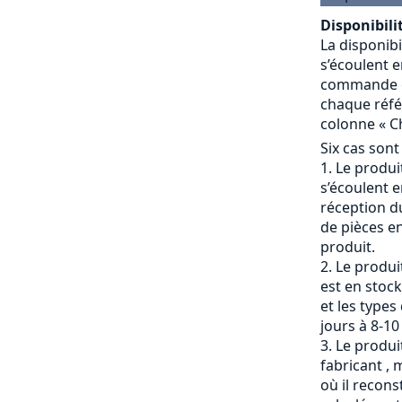
Disponibilit
La disponibi
s’écoulent e
commande et
chaque référ
colonne « Ch
Six cas sont
Le produit
s’écoulent e
réception du
de pièces en
produit.
Le produi
est en stock
et les types
jours à 8-10
Le produit
fabricant , 
où il recons