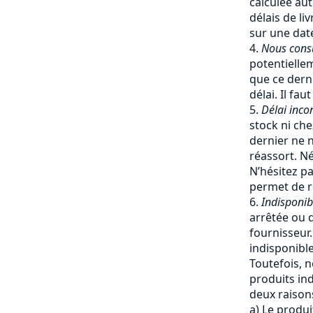
calculée a
délais de li
sur une date
Nous cons
potentiellem
que ce dern
délai. Il fa
Délai inco
stock ni che
dernier ne 
réassort. Né
N’hésitez pa
permet de re
Indisponib
arrêtée ou q
fournisseur
indisponible
Toutefois, 
produits ind
deux raisons
a) Le produi