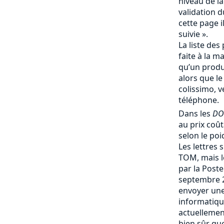
niveau de la
validation d
cette page i
suivie ».
La liste des 
faite à la m
qu’un produi
alors que le
colissimo, v
téléphone.
Dans les
DO
au prix coû
selon le poi
Les lettres 
TOM, mais le
par la Post
septembre 
envoyer une
informatique
actuellemen
bien sûr que 