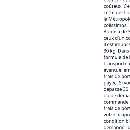
coûteux. C’
cette destin
la Métropole
colissimos.
Au-delà de 3
ceux d’un c
il est impos
30 kg. Dans
formule de l
transporteu
éventuelle
frais de po
payée. Si vo
dépasse 30 k
ou de deman
commande af
frais de por
votre propre
condition b
demander de