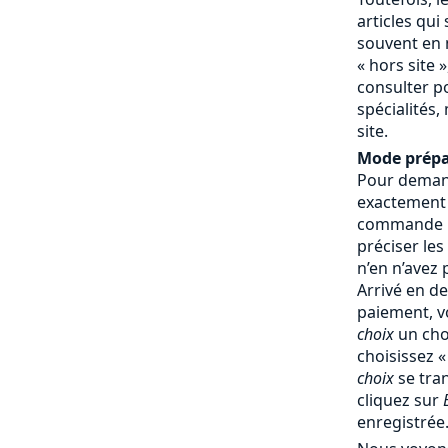
articles qui
souvent en 
« hors site »
consulter p
spécialités,
site.
Mode prépa
Pour demand
exactement
commande : 
préciser les
n’en n’avez
Arrivé en d
paiement, v
choix
un cho
choisissez 
choix
se tra
cliquez sur
enregistrée