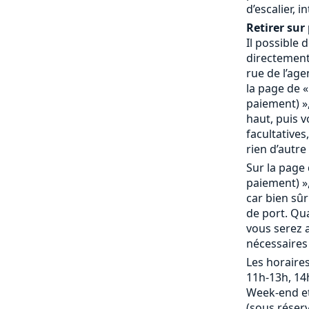
d’escalier, 
Retirer sur 
Il possible
directement 
rue de l’age
la page de «
paiement) »,
haut, puis 
facultatives,
rien d’autre 
Sur la page 
paiement) »,
car bien sû
de port. Qu
vous serez a
nécessaires
Les horaires
11h-13h, 14
Week-end et
(sous réserv