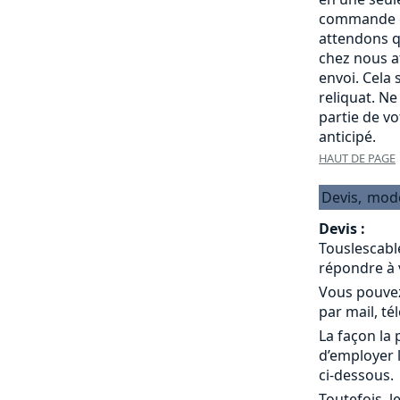
commande c
attendons q
chez nous a
envoi. Cela
reliquat. Ne
partie de v
anticipé.
HAUT DE PAGE
Devis,
mod
Devis :
Touslescabl
répondre à 
Vous pouvez
par mail, té
La façon la 
d’employer 
ci-dessous.
Toutefois, l