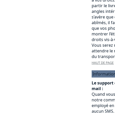
partir le liv
angles intére
s’avère que
abîmés, il f
que vos pho
montrer l’é
droits vis-à
Vous serez r
attendre le
du transpor
HAUT DE PAGE
Informatio
Le support
mail :
Quand vous
notre commu
employé en 
aucun SMS.