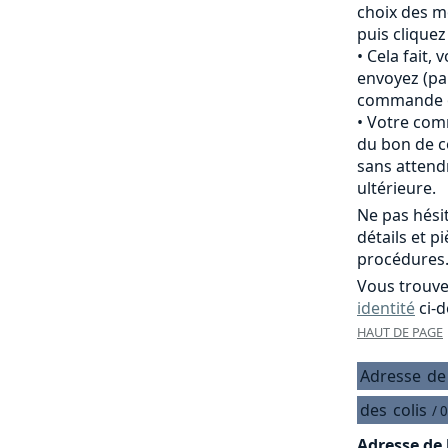
choix des m
puis clique
Cela fait,
envoyez (pa
commande of
Votre comm
du bon de c
sans attend
ultérieure.
Ne pas hési
détails et p
procédures
Vous trouve
identité
ci-d
HAUT DE PAGE
Adresse
de
des
colis
/ 
Adresse de 