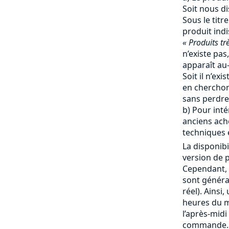
Soit nous d
Sous le titr
produit ind
« Produits tr
n’existe pas,
apparaît au-
Soit il n’ex
en cherchon
sans perdre
b) Pour inté
anciens ache
techniques e
La disponibi
version de p
Cependant, 
sont génér
réel). Ainsi
heures du ma
l’après-mid
commande. 