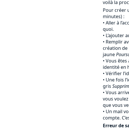
voilà la pro
Pour créer 
minutes) :
Aller à l’a
quoi.
L’ajouter 
Remplir av
création de
jaune
Pours
Vous êtes 
identité en
Vérifier l’
Une fois l’
gris
Supprim
Vous arriv
vous voulez
que vous ven
Un mail vo
compte. C’e
Erreur de sa