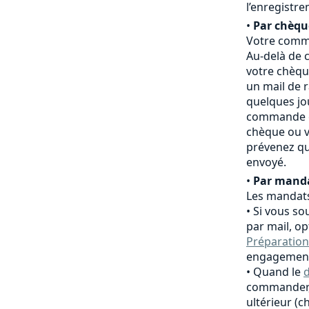
l’enregistr
•
Par chèqu
Votre comma
Au-delà de c
votre chèqu
un mail de 
quelques jo
commande es
chèque ou v
prévenez qu
envoyé.
•
Par manda
Les mandats
Si vous so
par mail, o
Préparation
engagement
Quand le
d
commander,
ultérieur (