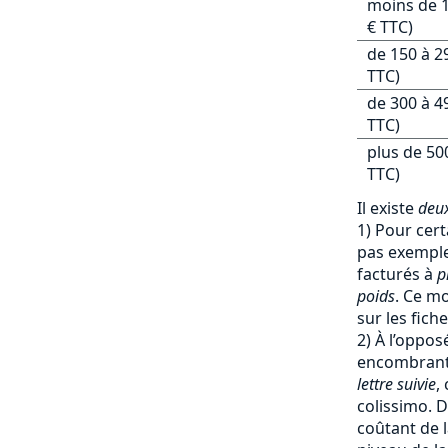
moins de 1
€ TTC)
de 150 à 2
TTC)
de 300 à 4
TTC)
plus de 50
TTC)
Il existe
deux
1) Pour cert
pas exemple 
facturés à
p
poids
. Ce mo
sur les fich
2) À l’oppos
encombrants
lettre suivie
,
colissimo. D
coûtant de l