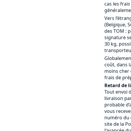
cas les frai
généralemen
Vers l’étran
(Belgique, S
des TOM : p
signature se
30 kg, possi
transporteu
Globalement
coût, dans 
moins cher 
frais de pré
Retard de l
Tout envoi 
livraison pa
probable d’a
vous receve
numéro du c
site de la P
l’avancée du