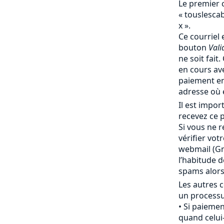
Le premier 
« touslesc
x ».
Ce courriel 
bouton
Vali
ne soit fait
en cours av
paiement en
adresse où 
Il est impo
recevez ce p
Si vous ne r
vérifier vot
webmail (Gma
l’habitude 
spams alor
Les autres c
un processu
Si paiemen
quand celui-