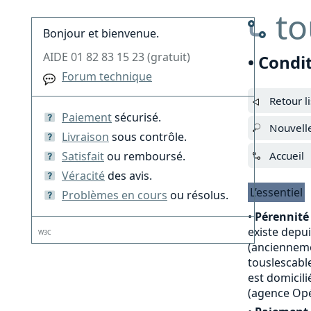
to
Bonjour et bienvenue.
AIDE 01 82 83 15 23 (gratuit)
• Condi
Forum technique
Retour l
Paiement
sécurisé.
Nouvell
Livraison
sous contrôle.
Satisfait
ou remboursé.
Accueil
Véracité
des avis.
L’essentiel
Problèmes en cours
ou résolus.
•
Pérennité 
existe depu
W3C
(anciennemen
touslescable
est domicili
(agence Opé