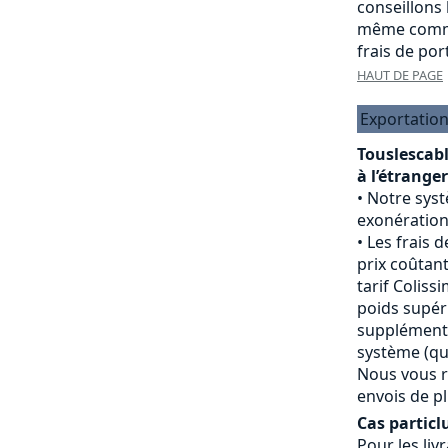
conseillons
même comma
frais de port
HAUT DE PAGE
Exportation
Touslescab
à l’étranger
Notre sys
exonération
Les frais d
prix coûtant
tarif Colissi
poids supéri
supplément 
système (qui
Nous vous r
envois de pl
Cas particlu
Pour les livr