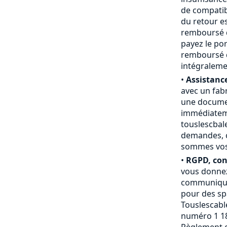
de compatibi
du retour e
remboursé du
payez le por
remboursé d
intégraleme
•
Assistance
avec un fab
une documen
immédiateme
touslescbal
demandes, c
sommes vos a
•
RGPD, conf
vous donnez
communiquée
pour des sp
Touslescable
numéro 1 18
Règlement g