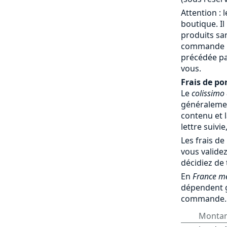
Attention : 
boutique. Il
produits sa
commande par
précédée pa
vous.
Frais de por
Le
colissimo
généralemen
contenu et l
lettre suivie
Les frais de
vous validez
décidiez de
En
France mé
dépendent 
commande.
Monta