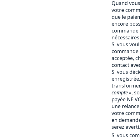
Quand vous 
votre comma
que le paiem
encore poss
commande e
nécessaires
Si vous vou
commande q
acceptée, c
contact ave
Si vous déc
enregistrée
transforme
compte »
, s
payée NE V
une relance 
votre comm
en demande 
serez averti
Si vous com