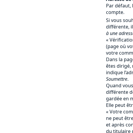
Par défaut, 
compte.
Si vous souh
différente, il
à une adresse
« Vérificati
(page où vot
votre comma
Dans la page
êtes dirigé,
indique l’ad
Soumettre
.
Quand vous 
différente de
gardée en 
Elle peut ê
« Votre comp
ne peut êtr
et après co
du titulaire