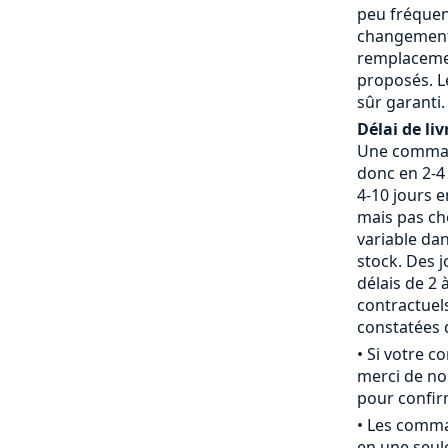
peu fréquent
changement 
remplaceme
proposés. L
sûr garanti.
Délai de liv
Une command
donc en 2-4 
4-10 jours 
mais pas che
variable da
stock. Des j
délais de 2 
contractue
constatées d
• Si votre 
merci de nou
pour confirm
• Les comm
en une seule