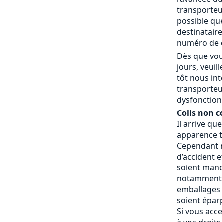
transporteur
possible que
destinatair
numéro de c
Dès que vou
jours, veui
tôt nous in
transporteu
dysfonctionn
Colis non c
Il arrive qu
apparence t
Cependant n
d’accident e
soient manq
notamment 
emballages a
soient éparp
Si vous acce
à vos droits.