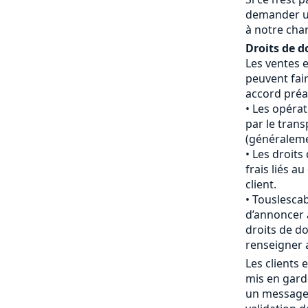
demander u
à notre cha
Droits de d
Les ventes 
peuvent fair
accord préal
Les opéra
par le tran
(généraleme
Les droits
frais liés 
client.
Touslescab
d’annoncer 
droits de do
renseigner 
Les clients
mis en gard
un message