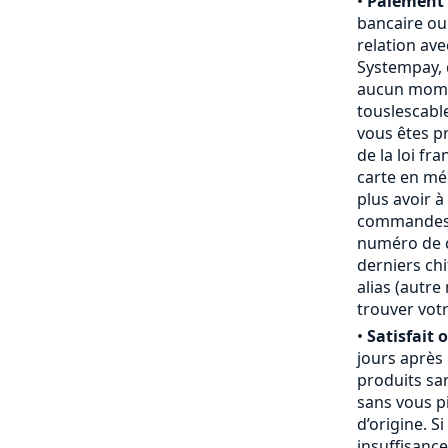
•
Paiement 
bancaire ou
relation ave
Systempay, 
aucun mome
touslescabl
vous êtes p
de la loi fr
carte en mém
plus avoir à
commandes,
numéro de ca
derniers chi
alias (autr
trouver votr
•
Satisfait 
jours après
produits san
sans vous pi
d’origine. S
insuffisanc