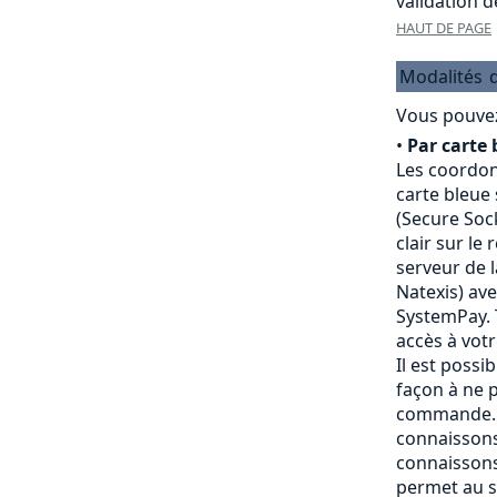
validation 
HAUT DE PAGE
Modalités
Vous pouvez
•
Par carte 
Les coordon
carte bleue
(Secure Sock
clair sur le
serveur de 
Natexis) av
SystemPay. 
accès à vot
Il est possi
façon à ne p
commande. 
connaissons
connaissons
permet au s