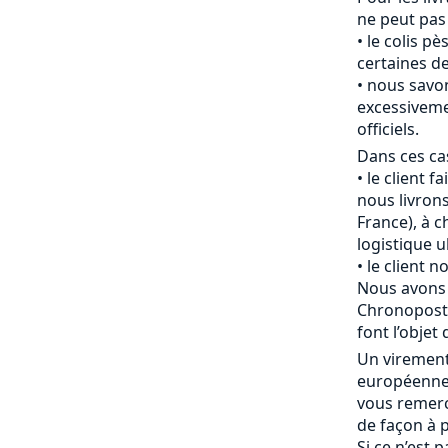
ne peut pas
le colis pè
certaines de
nous savon
excessiveme
officiels.
Dans ces cas
le client f
nous livrons
France), à c
logistique u
le client 
Nous avons 
Chronopost 
font l’objet 
Un viremen
européenne 
vous remerc
de façon à p
Si ce n’est 