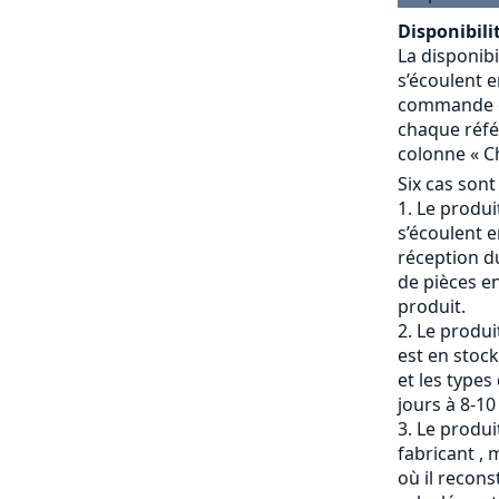
Disponibilit
La disponibi
s’écoulent e
commande et
chaque référ
colonne « Ch
Six cas sont
Le produit
s’écoulent e
réception du
de pièces en
produit.
Le produi
est en stock
et les types
jours à 8-10
Le produit
fabricant , 
où il recons