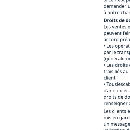
demander u
à notre cha
Droits de d
Les ventes 
peuvent fair
accord préal
Les opéra
par le tran
(généraleme
Les droits
frais liés 
client.
Touslescab
d’annoncer 
droits de do
renseigner 
Les clients
mis en gard
un message