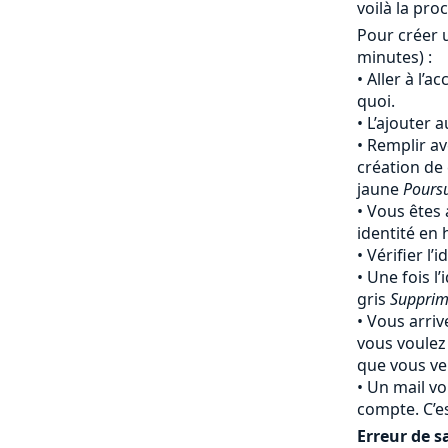
voilà la pro
Pour créer 
minutes) :
Aller à l’a
quoi.
L’ajouter 
Remplir av
création de
jaune
Pours
Vous êtes 
identité en
Vérifier l’
Une fois l’
gris
Supprim
Vous arriv
vous voulez
que vous ven
Un mail vo
compte. C’e
Erreur de sa