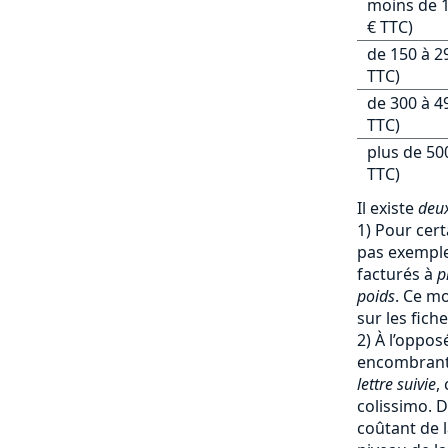
moins de 1
€ TTC)
de 150 à 2
TTC)
de 300 à 4
TTC)
plus de 50
TTC)
Il existe
deux
1) Pour cert
pas exemple 
facturés à
p
poids
. Ce mo
sur les fich
2) À l’oppos
encombrants
lettre suivie
,
colissimo. D
coûtant de l