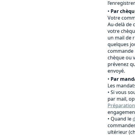
l’enregistr
•
Par chèqu
Votre comma
Au-delà de c
votre chèqu
un mail de 
quelques jo
commande es
chèque ou v
prévenez qu
envoyé.
•
Par manda
Les mandats
Si vous so
par mail, o
Préparation
engagement
Quand le
d
commander,
ultérieur (