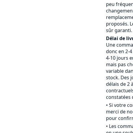
peu fréquent
changement 
remplaceme
proposés. L
sûr garanti.
Délai de liv
Une command
donc en 2-4 
4-10 jours 
mais pas che
variable da
stock. Des j
délais de 2 
contractue
constatées d
• Si votre 
merci de nou
pour confirm
• Les comm
en une seule