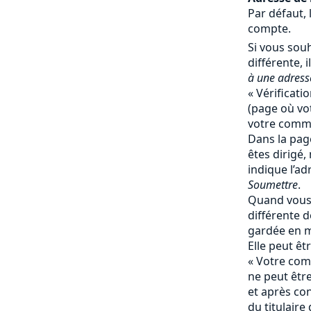
Par défaut, 
compte.
Si vous souh
différente, il
à une adresse
« Vérificati
(page où vot
votre comma
Dans la page
êtes dirigé,
indique l’ad
Soumettre
.
Quand vous 
différente de
gardée en 
Elle peut ê
« Votre comp
ne peut êtr
et après co
du titulaire