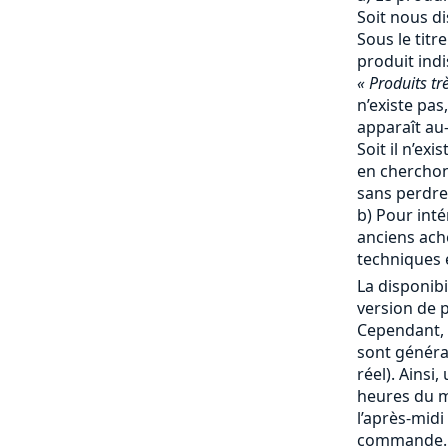
Soit nous d
Sous le titr
produit ind
« Produits tr
n’existe pas,
apparaît au-
Soit il n’ex
en cherchon
sans perdre
b) Pour inté
anciens ache
techniques e
La disponibi
version de p
Cependant, 
sont génér
réel). Ainsi
heures du ma
l’après-mid
commande. 