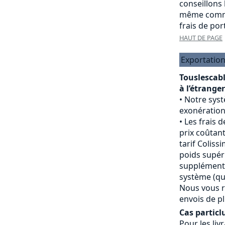
conseillons
même comma
frais de port
HAUT DE PAGE
Exportation
Touslescab
à l’étranger
Notre sys
exonération
Les frais d
prix coûtant
tarif Colissi
poids supéri
supplément 
système (qui
Nous vous r
envois de pl
Cas particlu
Pour les livr