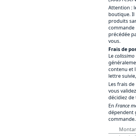
Attention : 
boutique. Il
produits sa
commande par
précédée pa
vous.
Frais de por
Le
colissimo
généralemen
contenu et l
lettre suivie
Les frais de
vous validez
décidiez de
En
France mé
dépendent 
commande.
Monta