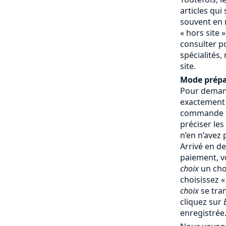
articles qui
souvent en 
« hors site »
consulter p
spécialités,
site.
Mode prépa
Pour demand
exactement
commande : 
préciser les
n’en n’avez
Arrivé en d
paiement, v
choix
un cho
choisissez 
choix
se tra
cliquez sur
enregistrée