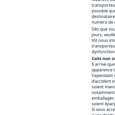
transporteur
possible que
destinatair
numéro de c
Dès que vou
jours, veui
tôt nous in
transporteu
dysfonctionn
Colis non c
Il arrive qu
apparence t
Cependant n
d’accident e
soient manq
notamment 
emballages a
soient éparp
Si vous acce
à vos droits.