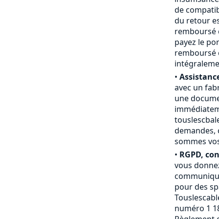
de compatibi
du retour e
remboursé du
payez le por
remboursé d
intégraleme
•
Assistance
avec un fab
une documen
immédiateme
touslescbal
demandes, c
sommes vos a
•
RGPD, conf
vous donnez
communiquée
pour des sp
Touslescable
numéro 1 18
Règlement g