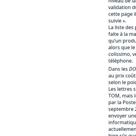
niveau de la
validation d
cette page i
suivie ».
La liste des 
faite à la m
qu’un produi
alors que le
colissimo, v
téléphone.
Dans les
DO
au prix coû
selon le poi
Les lettres 
TOM, mais le
par la Post
septembre 
envoyer une
informatique
actuellemen
bien sûr que 