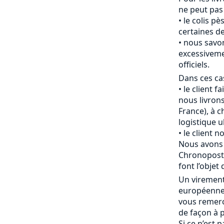
ne peut pas
le colis pè
certaines de
nous savon
excessiveme
officiels.
Dans ces cas
le client f
nous livrons
France), à c
logistique u
le client 
Nous avons 
Chronopost 
font l’objet 
Un viremen
européenne 
vous remerc
de façon à p
Si ce n’est 