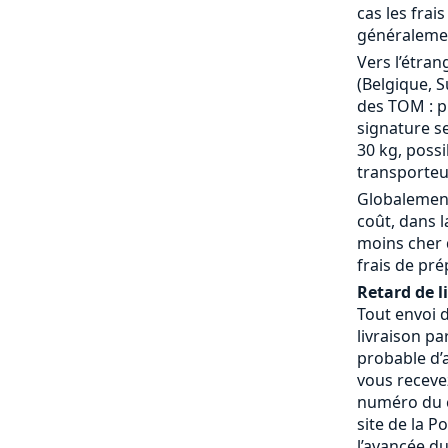
cas les frai
généralemen
Vers l’étran
(Belgique, S
des TOM : p
signature se
30 kg, possi
transporteu
Globalement
coût, dans 
moins cher 
frais de pré
Retard de l
Tout envoi 
livraison pa
probable d’a
vous receve
numéro du c
site de la P
l’avancée du