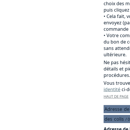
choix des m
puis clique
Cela fait,
envoyez (pa
commande of
Votre comm
du bon de c
sans attend
ultérieure.
Ne pas hési
détails et p
procédures
Vous trouve
identité
ci-d
HAUT DE PAGE
Adresse
de
des
colis
/ 
Adresse de 