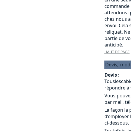
commande c
attendons q
chez nous a
envoi. Cela
reliquat. Ne
partie de v
anticipé.
HAUT DE PAGE
Devis,
mod
Devis :
Touslescabl
répondre à 
Vous pouvez
par mail, té
La façon la 
d’employer 
ci-dessous.
Toutefois, l