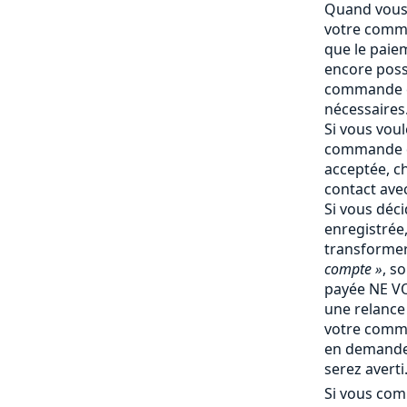
Quand vous 
votre comma
que le paiem
encore poss
commande e
nécessaires
Si vous vou
commande q
acceptée, c
contact ave
Si vous déc
enregistrée
transforme
compte »
, s
payée NE V
une relance 
votre comm
en demande 
serez averti
Si vous com