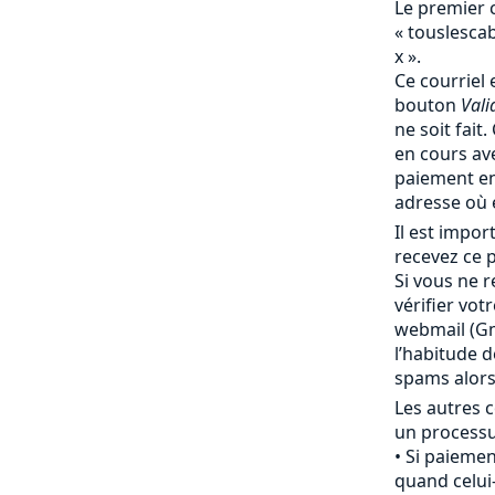
Le premier 
« touslesc
x ».
Ce courriel 
bouton
Vali
ne soit fait
en cours av
paiement en
adresse où 
Il est impo
recevez ce p
Si vous ne r
vérifier vot
webmail (Gma
l’habitude 
spams alor
Les autres c
un processu
Si paiemen
quand celui-