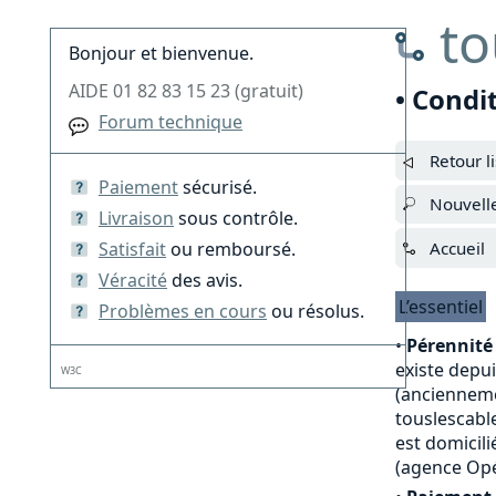
to
Bonjour et bienvenue.
AIDE 01 82 83 15 23 (gratuit)
• Condi
Forum technique
Retour l
Paiement
sécurisé.
Nouvell
Livraison
sous contrôle.
Satisfait
ou remboursé.
Accueil
Véracité
des avis.
L’essentiel
Problèmes en cours
ou résolus.
•
Pérennité 
existe depu
W3C
(anciennemen
touslescable
est domicili
(agence Opé