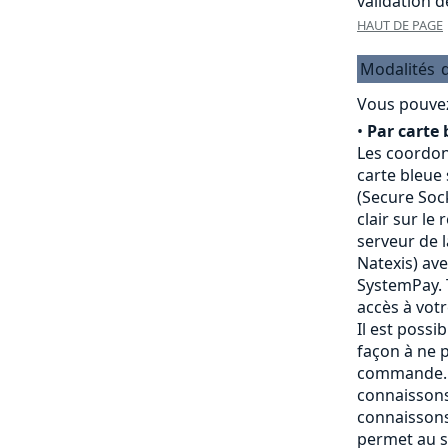
validation 
HAUT DE PAGE
Modalités
Vous pouvez
•
Par carte 
Les coordon
carte bleue
(Secure Sock
clair sur le
serveur de 
Natexis) av
SystemPay. 
accès à vot
Il est possi
façon à ne p
commande. 
connaissons
connaissons
permet au s