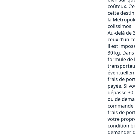
coûteux. C’
cette destin
la Métropole
colissimos.
Au-delà de 3
ceux d’un c
il est impos
30 kg. Dans
formule de l
transporteu
éventuelle
frais de po
payée. Si vo
dépasse 30 k
ou de deman
commande af
frais de por
votre propre
condition b
demander de