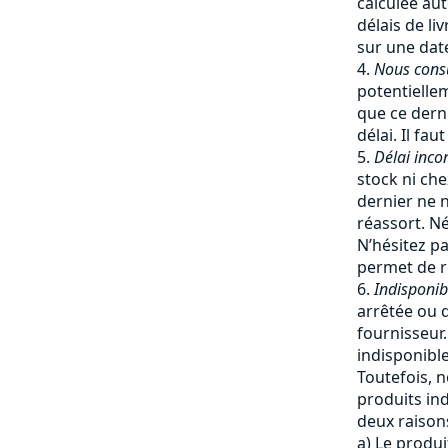
calculée a
délais de li
sur une date
Nous cons
potentiellem
que ce dern
délai. Il fa
Délai inco
stock ni che
dernier ne 
réassort. Né
N’hésitez pa
permet de re
Indisponib
arrêtée ou q
fournisseur
indisponible
Toutefois, 
produits ind
deux raisons
a) Le produi