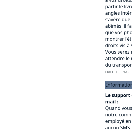
partir le liv
angles intére
s’avère que
abîmés, il f
que vos pho
montrer l’é
droits vis-à
Vous serez r
attendre le
du transpor
HAUT DE PAGE
Informatio
Le support
mail :
Quand vous
notre commu
employé en 
aucun SMS.