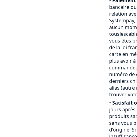
•
Paiement 
bancaire ou
relation ave
Systempay, 
aucun mome
touslescabl
vous êtes p
de la loi fr
carte en mém
plus avoir à
commandes,
numéro de ca
derniers chi
alias (autr
trouver votr
•
Satisfait 
jours après
produits san
sans vous pi
d’origine. S
insuffisanc