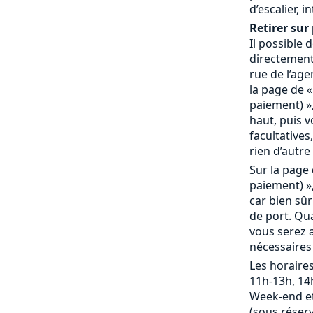
d’escalier, 
Retirer sur 
Il possible
directement 
rue de l’age
la page de «
paiement) »,
haut, puis 
facultatives,
rien d’autre 
Sur la page 
paiement) »,
car bien sû
de port. Qu
vous serez a
nécessaires
Les horaires
11h-13h, 14
Week-end et
(sous réserv