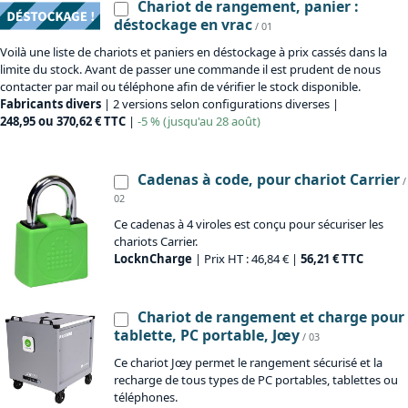
Chariot de rangement, panier :
déstockage en vrac
/ 01
Voilà une liste de chariots et paniers en déstockage à prix cassés dans la
limite du stock. Avant de passer une commande il est prudent de nous
contacter par mail ou téléphone afin de vérifier le stock disponible.
Fabricants divers
| 2 versions selon configurations diverses |
248,95 ou 370,62 € TTC
|
-5 % (jusqu'au 28 août)
Cadenas à code, pour chariot Carrier
/
02
Ce cadenas à 4 viroles est conçu pour sécuriser les
chariots Carrier.
LocknCharge
| Prix HT : 46,84 € |
56,21 € TTC
Chariot de rangement et charge pour
tablette, PC portable, Jœy
/ 03
Ce chariot Jœy permet le rangement sécurisé et la
recharge de tous types de PC portables, tablettes ou
téléphones.