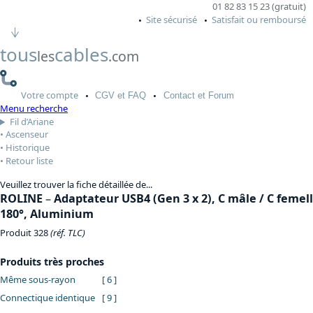
01 82 83 15 23 (gratuit)
Site sécurisé
Satisfait ou remboursé
tous
cables
les
.com
Votre
compte
CGV
et FAQ
Contact
et Forum
Menu recherche
Fil d’Ariane
Ascenseur
Historique
Retour liste
Veuillez trouver la fiche détaillée de...
ROLINE
–
Adaptateur USB4 (Gen 3 x 2), C mâle / C femel
180°, Aluminium
Produit 328
(réf. TLC)
Produits très proches
Même sous-rayon
[ 6 ]
Connectique identique
[ 9 ]