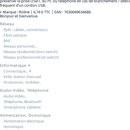
préserver la prise USB C du PC ou téléphone en cas de branchement / déb
fréquent d’un cordon USB.
Marque : Roline |
6,74 € TTC
| EAN : 7630049634688.
Bonjour et bienvenue.
Réseau
RJ45 : câbles, connecteurs
Fibre optique
BNC
Réseau personnel...
Réseau résidentiel (hors switch)
Réseau professionnel (et switch)
Informatique
¤
Connectique...
¤
KVM, station d'accueil
Accessoires, mobilier...
Audio-Vidéo, Téléphonie
Audio-Vidéo...
Téléphonie, Bluetooth
Smartphone, tablette
Alimentation, Domotique
Alimentation électrique
Domotique