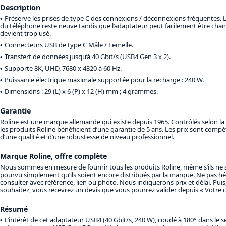
Description
Préserve les prises de type C des connexions / déconnexions fréquentes. 
du téléphone reste neuve tandis que l’adaptateur peut facilement être chan
devient trop usé.
Connecteurs USB de type C Mâle / Femelle.
Transfert de données jusqu’à 40 Gbit/s (USB4 Gen 3 x 2).
Supporte 8K, UHD, 7680 x 4320 à 60 Hz.
Puissance électrique maximale supportée pour la recharge : 240 W.
Dimensions : 29 (L) x 6 (P) x 12 (H) mm ; 4 grammes.
Garantie
Roline est une marque allemande qui existe depuis 1965. Contrôlés selon l
les produits Roline bénéficient d’une garantie de 5 ans. Les prix sont compéti
d’une qualité et d’une robustesse de niveau professionnel.
Marque Roline, offre complète
Nous sommes en mesure de fournir tous les produits Roline, même s’ils ne s
pourvu simplement qu’ils soient encore distribués par la marque. Ne pas hé
consulter avec référence, lien ou photo. Nous indiquerons prix et délai. Puis,
souhaitez, vous recevrez un devis que vous pourrez valider depuis « Votre 
Résumé
L’intérêt de cet adaptateur USB4 (40 Gbit/s, 240 W), coudé à 180° dans le se