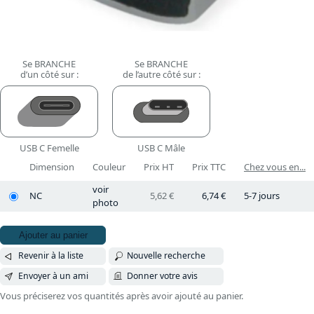
Se BRANCHE
Se BRANCHE
d’un côté sur :
de l’autre côté sur :
USB C Femelle
USB C Mâle
Dimension
Couleur
Prix HT
Prix TTC
Chez vous en...
voir
NC
5,62 €
6,74 €
5-7 jours
photo
Ajouter au panier
Revenir à la liste
Nouvelle recherche
Envoyer à un ami
Donner votre avis
Vous préciserez vos quantités après avoir ajouté au panier.