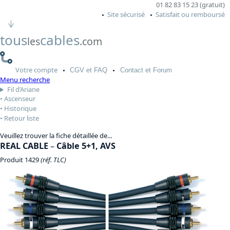
01 82 83 15 23 (gratuit)
Site sécurisé
Satisfait ou remboursé
tous
cables
les
.com
Votre
compte
CGV
et FAQ
Contact
et Forum
Menu recherche
Fil d’Ariane
Ascenseur
Historique
Retour liste
Veuillez trouver la fiche détaillée de...
REAL CABLE
–
Câble 5+1, AVS
Produit 1429
(réf. TLC)