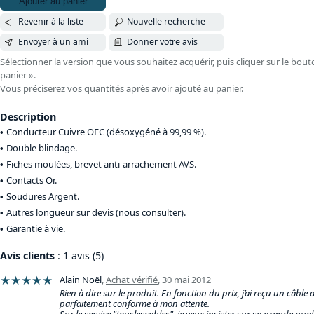
Ajouter au panier
Revenir à la liste
Nouvelle recherche
Envoyer à un ami
Donner votre avis
Sélectionner la version que vous souhaitez acquérir, puis cliquer sur le bout
panier ».
Vous préciserez vos quantités après avoir ajouté au panier.
Description
Conducteur Cuivre OFC (désoxygéné à 99,99 %).
Double blindage.
Fiches moulées, brevet anti-arrachement AVS.
Contacts Or.
Soudures Argent.
Autres longueur sur devis (nous consulter).
Garantie à vie.
Avis clients
: 1 avis (5)
★★★★★
Alain Noël
,
Achat vérifié
,
30 mai 2012
Rien à dire sur le produit. En fonction du prix, j’ai reçu un câble 
parfaitement conforme à mon attente.
Sur le service "touslescables", je veux insister sur sa grande quali