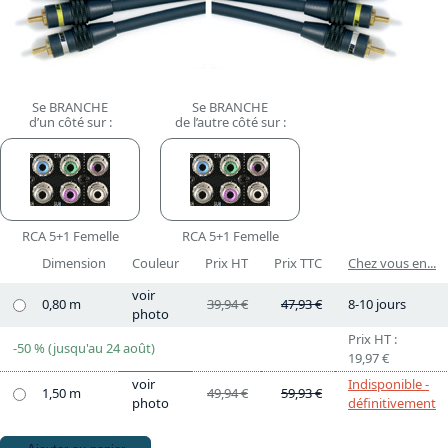
Se BRANCHE
Se BRANCHE
d’un côté sur :
de l’autre côté sur :
RCA 5+1 Femelle
RCA 5+1 Femelle
Dimension
Couleur
Prix HT
Prix TTC
Chez vous en...
voir
0,80 m
39,94 €
47,93 €
8-10 jours
photo
Prix HT :
-50 % (jusqu'au 24 août)
19,97 €
voir
Indisponible -
1,50 m
49,94 €
59,93 €
photo
définitivement