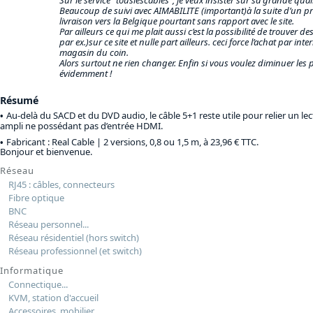
Beaucoup de suivi avec AIMABILITE (important)à la suite d’un p
livraison vers la Belgique pourtant sans rapport avec le site.
Par ailleurs ce qui me plait aussi c’est la possibilité de trouver des
par ex.)sur ce site et nulle part ailleurs. ceci force l’achat par in
magasin du coin.
Alors surtout ne rien changer. Enfin si vous voulez diminuer les pri
évidemment !
Résumé
Au-delà du SACD et du DVD audio, le câble 5+1 reste utile pour relier un le
ampli ne possédant pas d’entrée HDMI.
Fabricant : Real Cable |
2 versions, 0,8 ou 1,5 m, à 23,96 € TTC
.
Bonjour et bienvenue.
Réseau
RJ45 : câbles, connecteurs
Fibre optique
BNC
Réseau personnel...
Réseau résidentiel (hors switch)
Réseau professionnel (et switch)
Informatique
Connectique...
KVM, station d'accueil
Accessoires, mobilier...