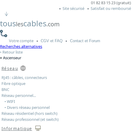
01 82 83 15 23 (gratuit)
Site sécurisé
Satisfait ou remboursé
tous
cables
les
.com
Votre
compte
CGV
et FAQ
Contact
et Forum
Recherches alternatives
Retour liste
Ascenseur
Réseau
RJ45 : câbles, connecteurs
Fibre optique
BNC
Réseau personnel...
• WIFI
• Divers réseau personnel
Réseau résidentiel (hors switch)
Réseau professionnel (et switch)
Informatique