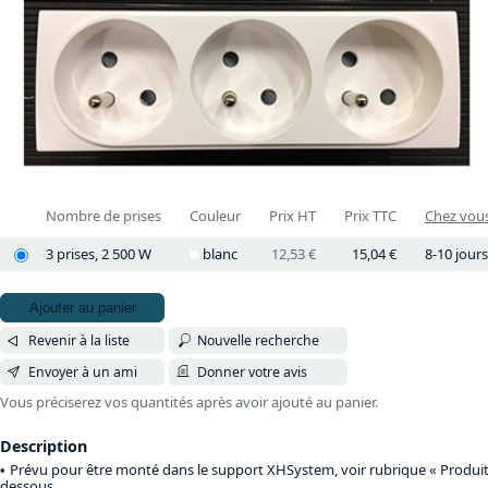
Nombre de prises
Couleur
Prix HT
Prix TTC
Chez vous
3 prises, 2 500 W
blanc
12,53 €
15,04 €
8-10 jours
Ajouter au panier
Revenir à la liste
Nouvelle recherche
Envoyer à un ami
Donner votre avis
Vous préciserez vos quantités après avoir ajouté au panier.
Description
Prévu pour être monté dans le support XHSystem, voir rubrique « Produit
dessous.