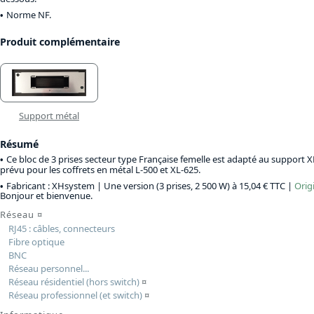
Norme NF.
Produit complémentaire
Support métal
Résumé
Ce bloc de 3 prises secteur type Française femelle est adapté au support
prévu pour les coffrets en métal L-500 et XL-625.
Fabricant : XHsystem |
Une version (3 prises, 2 500 W) à 15,04 € TTC
|
Orig
Bonjour et bienvenue.
Réseau
¤
RJ45 : câbles, connecteurs
Fibre optique
BNC
Réseau personnel...
Réseau résidentiel (hors switch)
¤
Réseau professionnel (et switch)
¤