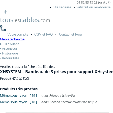
01 82 83 15 23 (gratuit)
Site sécurisé
Satisfait ou remboursé
tous
cables
les
.com
Votre
compte
CGV
et FAQ
Contact
et Forum
Menu recherche
Fil d’Ariane
Ascenseur
Historique
Retour liste
Veuillez trouver la fiche détaillée de...
XHSYSTEM
–
Bandeau de 3 prises pour support XHsyste
Produit 47
(réf. TLC)
Produits très proches
Même sous-rayon
[ 19 ]
dans Réseau résidentiel
Même sous-rayon
[ 18 ]
dans Cordon secteur, multiprise simple