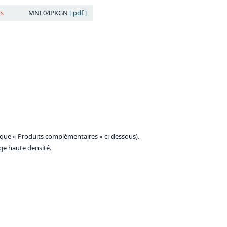
rs
MNL04PKGN
[ pdf ]
rique « Produits complémentaires » ci-dessous).
ge haute densité.