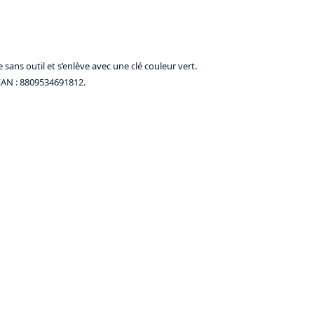
sans outil et s’enlève avec une clé couleur vert.
EAN : 8809534691812.