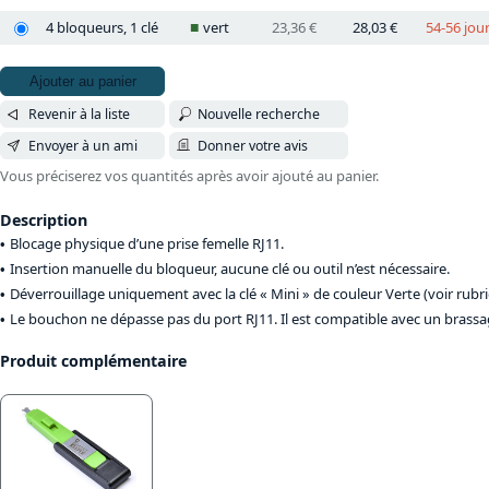
4 bloqueurs, 1 clé
vert
23,36 €
28,03 €
54-56 jou
Ajouter au panier
Revenir à la liste
Nouvelle recherche
Envoyer à un ami
Donner votre avis
Vous préciserez vos quantités après avoir ajouté au panier.
Description
Blocage physique d’une prise femelle RJ11.
Insertion manuelle du bloqueur, aucune clé ou outil n’est nécessaire.
Déverrouillage uniquement avec la clé « Mini » de couleur Verte (voir rub
Le bouchon ne dépasse pas du port RJ11. Il est compatible avec un brassa
Produit complémentaire