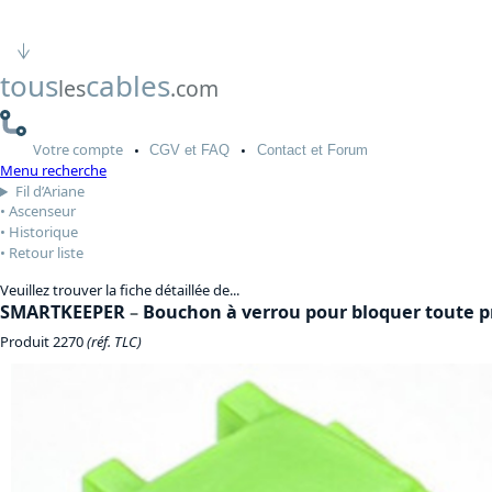
tous
cables
les
.com
Votre
compte
CGV
et FAQ
Contact
et Forum
Menu recherche
Fil d’Ariane
Ascenseur
Historique
Retour liste
Veuillez trouver la fiche détaillée de...
SMARTKEEPER
–
Bouchon à verrou pour bloquer toute pr
Produit 2270
(réf. TLC)