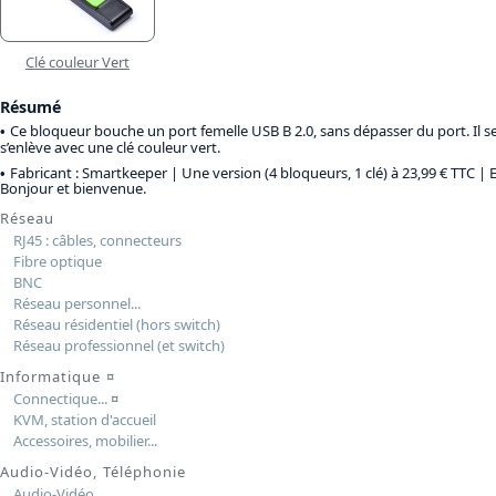
Clé couleur Vert
Résumé
Ce bloqueur bouche un port femelle USB B 2.0, sans dépasser du port. Il se
s’enlève avec une clé couleur vert.
Fabricant : Smartkeeper |
Une version (4 bloqueurs, 1 clé) à 23,99 € TTC
| 
Bonjour et bienvenue.
Réseau
RJ45 : câbles, connecteurs
Fibre optique
BNC
Réseau personnel...
Réseau résidentiel (hors switch)
Réseau professionnel (et switch)
Informatique
¤
Connectique...
¤
KVM, station d'accueil
Accessoires, mobilier...
Audio-Vidéo, Téléphonie
Audio-Vidéo...