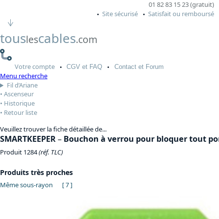
01 82 83 15 23 (gratuit)
Site sécurisé
Satisfait ou remboursé
tous
cables
les
.com
Votre
compte
CGV
et FAQ
Contact
et Forum
Menu recherche
Fil d’Ariane
Ascenseur
Historique
Retour liste
Veuillez trouver la fiche détaillée de...
SMARTKEEPER
–
Bouchon à verrou pour bloquer tout por
Produit 1284
(réf. TLC)
Produits très proches
Même sous-rayon
[ 7 ]