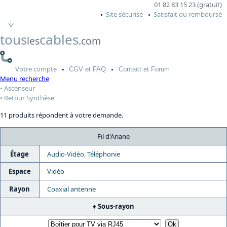
01 82 83 15 23 (gratuit)
Site sécurisé
Satisfait ou remboursé
tous
cables
les
.com
Votre
compte
CGV
et FAQ
Contact
et Forum
Menu recherche
Ascenseur
Retour Synthèse
11 produits répondent à votre demande.
Fil d'Ariane
Étage
Audio-Vidéo, Téléphonie
Espace
Vidéo
Rayon
Coaxial antenne
Sous-rayon