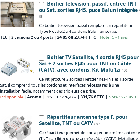
Boîtier télévision, passif, entrée TNT
ou Sat, sorties RJ45, puce Balun intégrée
/
05
Ce boitier télévision passif remplace un répartiteur
Type F et de 2 à 4 cordons Balun en sortie.
TLC
| 2 versions 2 ou 4 ports |
24,85 ou 28,74 € TTC
|
Note : 5 - 1 avis
Boîtier TV Satellite, 1 sortie RJ45 pour
Sat + 2 sorties RJ45 pour TNT ou Câble
(CATV), avec cordons, Kit Multi’Izi
/ 06
Ce Kit procure 2 sorties Hertziennes-TNT et 1 sortie
Sat. Il comprend tous les cordons et interfaces nécessaires à une
installation facile, notamment des tripleurs de prise.
Indisponible
|
Acome
| Prix HT : 276,47 € |
331,76 € TTC
|
Note : 5 - 1 avis
Répartiteur antenne type F, pour
Satellite, TNT ou CATV
/ 07
Ce répartiteur permet de partager une même antenne
(TNT, satellite) ou une arrivée câble (CATV). Métallique,