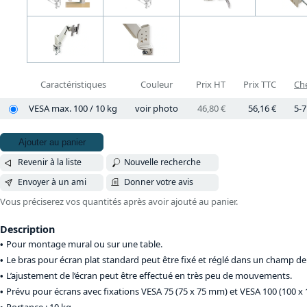
Caractéristiques
Couleur
Prix HT
Prix TTC
Che
VESA max. 100 / 10 kg
voir photo
46,80 €
56,16 €
5-7
Ajouter au panier
Revenir à la liste
Nouvelle recherche
Envoyer à un ami
Donner votre avis
Vous préciserez vos quantités après avoir ajouté au panier.
Description
Pour montage mural ou sur une table.
Le bras pour écran plat standard peut être fixé et réglé dans un champ de v
L’ajustement de l’écran peut être effectué en très peu de mouvements.
Prévu pour écrans avec fixations VESA 75 (75 x 75 mm) et VESA 100 (100 x
Portance : 10 kg.