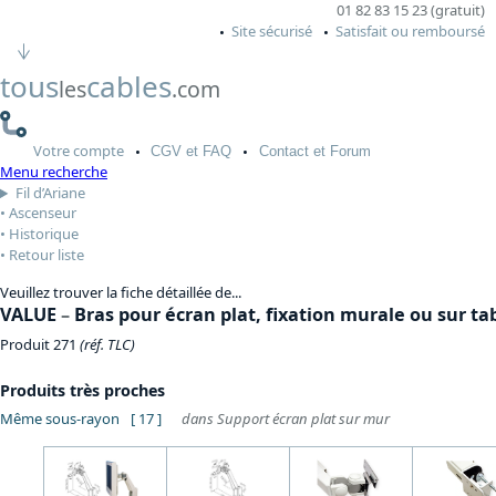
01 82 83 15 23 (gratuit)
Site sécurisé
Satisfait ou remboursé
tous
cables
les
.com
Votre
compte
CGV
et FAQ
Contact
et Forum
Menu recherche
Fil d’Ariane
Ascenseur
Historique
Retour liste
Veuillez trouver la fiche détaillée de...
VALUE
–
Bras pour écran plat, fixation murale ou sur ta
Produit 271
(réf. TLC)
Produits très proches
Même sous-rayon
[ 17 ]
dans Support écran plat sur mur