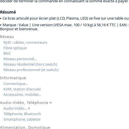
décider de terminer la commande en connaissant la somme exacte à payer.
Résumé
Ce bras articulé pour écran plat (LCD, Plasma, LED) se fixe sur une table o
Marque : Value |
Une version (VESA max. 100 / 10 kg) à 56,16 € TTC
| EAN :
Bonjour et bienvenue.
Réseau
RJ45 : câbles, connecteurs
Fibre optique
BNC
Réseau personnel...
Réseau résidentiel (hors switch)
Réseau professionnel (et switch)
Informatique
Connectique...
KVM, station d'accueil
Accessoires, mobilier...
Audio-Vidéo, Téléphonie
¤
Audio-Vidéo...
¤
Téléphonie, Bluetooth
Smartphone, tablette
Alimentation, Domotique