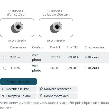
Se BRANCHE
Se BRANCHE
d’un côté sur :
de l’autre côté sur :
RCA Femelle
RCA Femelle
Dimension
Couleur
Prix HT
Prix TTC
Chez vous en...
voir
2,00 m
52,67 €
63,20 €
8-10 jours
photo
voir
3,00 m
66,00 €
79,20 €
8-10 jours
photo
Ajouter au panier
Revenir à la liste
Nouvelle recherche
Envoyer à un ami
Donner votre avis
Sélectionner la version que vous souhaitez acquérir, puis cliquer sur le bout
panier ».