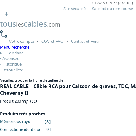
01 82 83 15 23 (gratuit)
Site sécurisé
Satisfait ou remboursé
tous
cables
les
.com
Votre
compte
CGV
et FAQ
Contact
et Forum
Menu recherche
Fil d’Ariane
Ascenseur
Historique
Retour liste
Veuillez trouver la fiche détaillée de...
REAL CABLE
–
Câble RCA pour Caisson de graves, TDC, M
Cheverny II
Produit 200
(réf. TLC)
Produits très proches
Même sous-rayon
[ 8 ]
Connectique identique
[ 9 ]