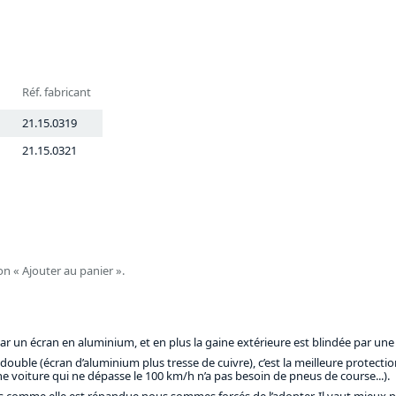
Réf. fabricant
21.15.0319
21.15.0321
on « Ajouter au panier ».
ar un écran en aluminium, et en plus la gaine extérieure est blindée par une
 double (écran d’aluminium plus tresse de cuivre), c’est la meilleure protecti
une voiture qui ne dépasse le 100 km/h n’a pas besoin de pneus de course...).
s comme elle est répandue nous sommes forcés de l’adopter. Il vaut mieux par