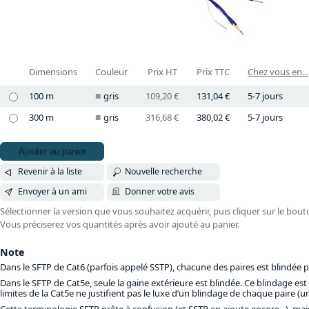
Dimensions
Couleur
Prix HT
Prix TTC
Chez vous en...
100 m
gris
109,20 €
131,04 €
5-7 jours
300 m
gris
316,68 €
380,02 €
5-7 jours
Ajouter au panier
Revenir à la liste
Nouvelle recherche
Envoyer à un ami
Donner votre avis
Sélectionner la version que vous souhaitez acquérir, puis cliquer sur le bout
Vous préciserez vos quantités après avoir ajouté au panier.
Note
Dans le SFTP de Cat6 (parfois appelé SSTP), chacune des paires est blindée p
Dans le SFTP de Cat5e, seule la gaine extérieure est blindée. Ce blindage est
limites de la Cat5e ne justifient pas le luxe d’un blindage de chaque paire (
Cette terminologie SFTP prête à confusion (et SSTP en ajoute encore...), mai