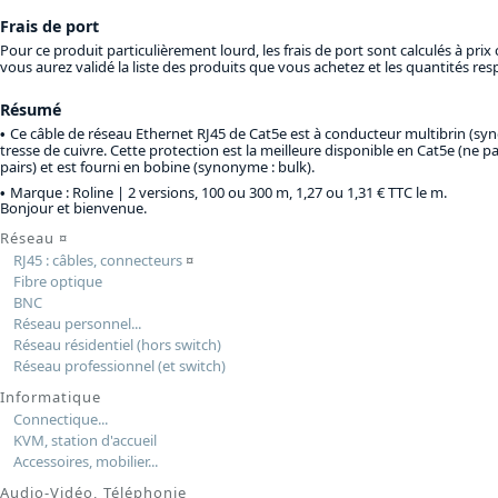
Frais de port
Pour ce produit particulièrement lourd, les frais de port sont calculés à p
vous aurez validé la liste des produits que vous achetez et les quantités 
Résumé
Ce câble de réseau Ethernet RJ45 de Cat5e est à conducteur multibrin (syn
tresse de cuivre. Cette protection est la meilleure disponible en Cat5e (ne 
pairs) et est fourni en bobine (synonyme : bulk).
Marque : Roline |
2 versions, 100 ou 300 m, 1,27 ou 1,31 € TTC le m
.
Bonjour et bienvenue.
Réseau
¤
RJ45 : câbles, connecteurs
¤
Fibre optique
BNC
Réseau personnel...
Réseau résidentiel (hors switch)
Réseau professionnel (et switch)
Informatique
Connectique...
KVM, station d'accueil
Accessoires, mobilier...
Audio-Vidéo, Téléphonie