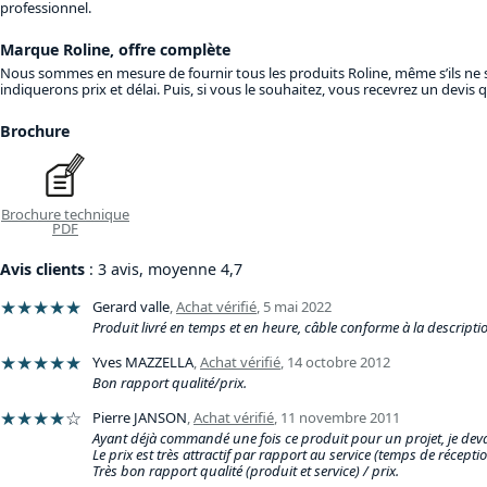
professionnel.
Marque Roline, offre complète
Nous sommes en mesure de fournir tous les produits Roline, même s’ils ne s
indiquerons prix et délai. Puis, si vous le souhaitez, vous recevrez un devi
Brochure
Brochure technique
PDF
Avis clients
: 3 avis, moyenne 4,7
★★★★★
Gerard valle
,
Achat vérifié
,
5 mai 2022
Produit livré en temps et en heure, câble conforme à la description
★★★★★
Yves MAZZELLA
,
Achat vérifié
,
14 octobre 2012
Bon rapport qualité/prix.
★★★★
☆
Pierre JANSON
,
Achat vérifié
,
11 novembre 2011
Ayant déjà commandé une fois ce produit pour un projet, je deva
Le prix est très attractif par rapport au service (temps de récep
Très bon rapport qualité (produit et service) / prix.