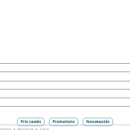
Prix cassés
Promotions
Nouveautés
ription
Brochure
3 avis