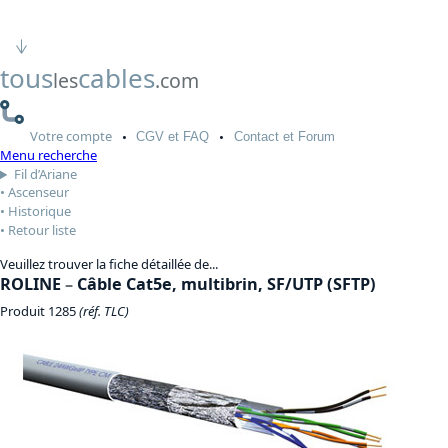
tous
cables
les
.com
Votre
compte
CGV
et FAQ
Contact
et Forum
Menu recherche
Fil d’Ariane
Ascenseur
Historique
Retour liste
Veuillez trouver la fiche détaillée de...
ROLINE
–
Câble Cat5e, multibrin, SF/UTP (SFTP)
Produit 1285
(réf. TLC)