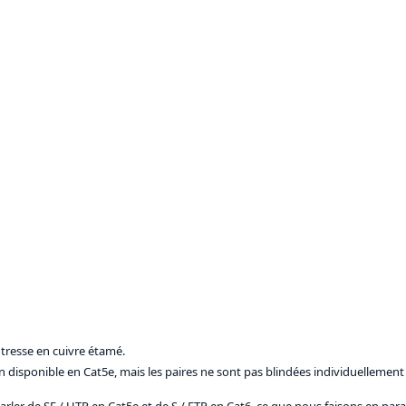
 tresse en cuivre étamé.
on disponible en Cat5e, mais les paires ne sont pas blindées individuellement 
ler de SF / UTP en Cat5e et de S / FTP en Cat6, ce que nous faisons en paral