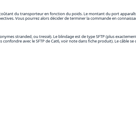
rix coûtant du transporteur en fonction du poids. Le montant du port appara
respectives. Vous pourrez alors décider de terminer la commande en connaiss
onymes stranded, ou tressé). Le blindage est de type SFTP (plus exactement 
pas confondre avec le SFTP de Cat6, voir note dans fiche produit). Le câble s