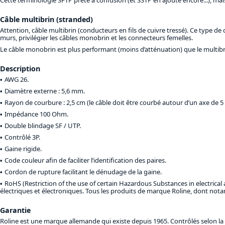
Câble multibrin (stranded)
Attention, câble multibrin (conducteurs en fils de cuivre tressé). Ce type
murs, privilégier les câbles monobrin et les connecteurs femelles.
Le câble monobrin est plus performant (moins d’atténuation) que le multibri
Description
AWG 26.
Diamètre externe : 5,6 mm.
Rayon de courbure : 2,5 cm (le câble doit être courbé autour d’un axe de 5
Impédance 100 Ohm.
Double blindage SF / UTP.
Contrôlé 3P.
Gaine rigide.
Code couleur afin de faciliter l’identification des paires.
Cordon de rupture facilitant le dénudage de la gaine.
RoHS (Restriction of the use of certain Hazardous Substances in electrical
électriques et électroniques. Tous les produits de marque Roline, dont no
Garantie
Roline est une marque allemande qui existe depuis 1965. Contrôlés selon la n