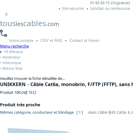
01 82 83 15 23 (gratuit)
Site sécurisé
Satisfait ou remboursé
tous
cables
les
.com
Votre
compte
CGV
et FAQ
Contact
et Forum
Menu recherche
Fil d’Ariane
Ascenseur
Historique
Retour liste
Veuillez trouver la fiche détaillée de...
UNIKKERN
–
Câble Cat6a, monobrin, F/FTP (FFTP), sans
Produit 100
(réf. TLC)
Produit très proche
Mêmes catégorie, conducteur et blindage
[ 1 ]
dans Câble RJ45 Cat5e, 6, 6