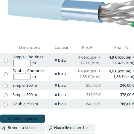
Dimensions
Couleur
Prix HT
Prix TTC
Simple, Choisir >>
4 € (coupe) +
4,8 € (coupe) 
bleu
m
0,70 € (le m)
0,84 € (le m
Double, Choisir >>
8 € (coupe) +
9,6 € (coupe) 
bleu
m
1,55 € (le m)
1,86 € (le m
Simple, 300 m
bleu
205,00 €
246,00 
Simple, 500 m
bleu
315,00 €
378,00 
Double, 500 m
bleu
640,00 €
768,00 
Ajouter au panier
Revenir à la liste
Nouvelle recherche