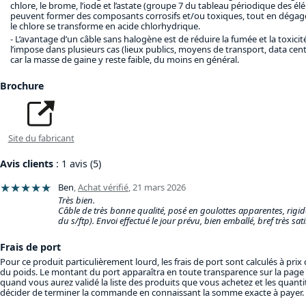
chlore, le brome, l’iode et l’astate (groupe 7 du tableau périodique des é
peuvent former des composants corrosifs et/ou toxiques, tout en déga
le chlore se transforme en acide chlorhydrique.
L’avantage d’un câble sans halogène est de réduire la fumée et la toxici
l’impose dans plusieurs cas (lieux publics, moyens de transport, data cen
car la masse de gaine y reste faible, du moins en général.
Brochure
Site du fabricant
Avis clients
: 1 avis (5)
★★★★★
Ben
,
Achat vérifié
,
21 mars 2026
Très bien.
Câble de très bonne qualité, posé en goulottes apparentes, rigi
du s/ftp). Envoi effectué le jour prévu, bien emballé, bref très satis
Frais de port
Pour ce produit particulièrement lourd, les frais de port sont calculés à pri
du poids. Le montant du port apparaîtra en toute transparence sur la page
quand vous aurez validé la liste des produits que vous achetez et les quanti
décider de terminer la commande en connaissant la somme exacte à payer.