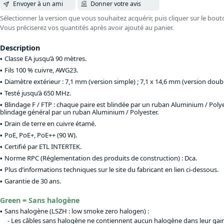
Envoyer à un ami
Donner votre avis
Sélectionner la version que vous souhaitez acquérir, puis cliquer sur le bout
Vous préciserez vos quantités après avoir ajouté au panier.
Description
Classe EA jusqu’à 90 mètres.
Fils 100 % cuivre, AWG23.
Diamètre extérieur : 7,1 mm (version simple) ; 7,1 x 14,6 mm (version doubl
Testé jusqu’à 650 MHz.
Blindage F / FTP : chaque paire est blindée par un ruban Aluminium / Polyest
blindage général par un ruban Aluminium / Polyester.
Drain de terre en cuivre étamé.
PoE, PoE+, PoE++ (90 W).
Certifié par ETL INTERTEK.
Norme RPC (Réglementation des produits de construction) : Dca.
Plus d’informations techniques sur le site du fabricant en lien ci-dessous.
Garantie de 30 ans.
Green = Sans halogène
Sans halogène (LSZH : low smoke zero halogen) :
Les câbles sans halogène ne contiennent aucun halogène dans leur gaine.