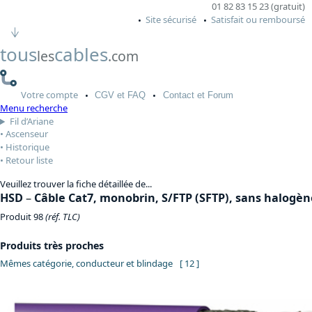
01 82 83 15 23 (gratuit)
Site sécurisé
Satisfait ou remboursé
tous
cables
les
.com
Votre
compte
CGV
et FAQ
Contact
et Forum
Menu recherche
Fil d’Ariane
Ascenseur
Historique
Retour liste
Veuillez trouver la fiche détaillée de...
HSD
–
Câble Cat7, monobrin, S/FTP (SFTP), sans halogèn
Produit 98
(réf. TLC)
Produits très proches
Mêmes catégorie, conducteur et blindage
[ 12 ]