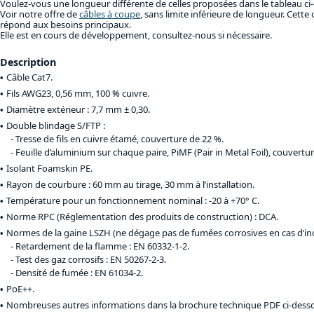
Voulez-vous une longueur différente de celles proposées dans le tableau ci
Voir notre offre de
câbles à coupe
, sans limite inférieure de longueur. Cette 
répond aux besoins principaux.
Elle est en cours de développement, consultez-nous si nécessaire.
Description
Câble Cat7.
Fils AWG23, 0,56 mm, 100 % cuivre.
Diamètre extérieur : 7,7 mm ± 0,30.
Double blindage S/FTP :
Tresse de fils en cuivre étamé, couverture de 22 %.
Feuille d’aluminium sur chaque paire, PiMF (Pair in Metal Foil), couvertu
Isolant Foamskin PE.
Rayon de courbure : 60 mm au tirage, 30 mm à l’installation.
Température pour un fonctionnement nominal : -20 à +70° C.
Norme RPC (Réglementation des produits de construction) : DCA.
Normes de la gaine LSZH (ne dégage pas de fumées corrosives en cas d’inc
Retardement de la flamme : EN 60332-1-2.
Test des gaz corrosifs : EN 50267-2-3.
Densité de fumée : EN 61034-2.
PoE++.
Nombreuses autres informations dans la brochure technique PDF ci-dess