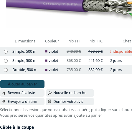
Dimensions
Couleur
Prix HT
Prix TTC
Chez 
Simple, 500 m
violet
340,00 €
408,00 €
Indisponible
Simple, 500 m
violet
368,00 €
441,60 €
2 jours
Double, 500 m
violet
735,00 €
882,00 €
2 jours
Ajouter au panier
Revenir à la liste
Nouvelle recherche
Envoyer à un ami
Donner votre avis
Sélectionner la version que vous souhaitez acquérir, puis cliquer sur le bout
Vous préciserez vos quantités après avoir ajouté au panier.
Câble à la coupe