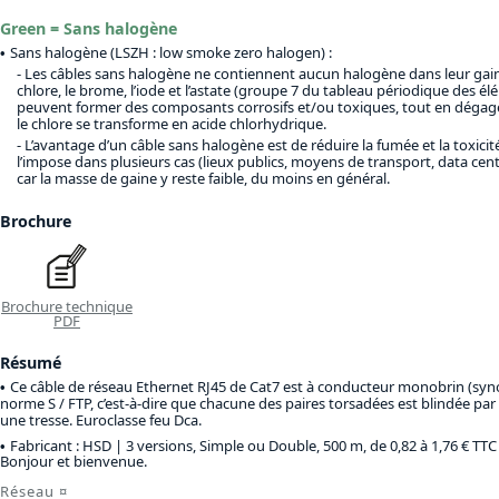
Green = Sans halogène
Sans halogène (LSZH : low smoke zero halogen) :
Les câbles sans halogène ne contiennent aucun halogène dans leur gaine.
chlore, le brome, l’iode et l’astate (groupe 7 du tableau périodique des é
peuvent former des composants corrosifs et/ou toxiques, tout en déga
le chlore se transforme en acide chlorhydrique.
L’avantage d’un câble sans halogène est de réduire la fumée et la toxici
l’impose dans plusieurs cas (lieux publics, moyens de transport, data cen
car la masse de gaine y reste faible, du moins en général.
Brochure
Brochure technique
PDF
Résumé
Ce câble de réseau Ethernet RJ45 de Cat7 est à conducteur monobrin (synony
norme S / FTP, c’est-à-dire que chacune des paires torsadées est blindée par 
une tresse. Euroclasse feu Dca.
Fabricant : HSD |
3 versions, Simple ou Double, 500 m, de 0,82 à 1,76 € TTC
Bonjour et bienvenue.
Réseau
¤