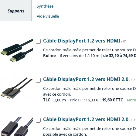
Synthèse
Supports
Aide visuelle
Câble DisplayPort 1.2 vers HDMI
/ 01
Ce cordon mâle-mâle permet de relier une source Di
Roline
| 6 versions de 1 à 10 m |
de 32,10 à 74,59 
Câble DisplayPort 1.2 vers HDMI 2.0
/ 02
Ce cordon mâle-mâle permet de relier une source Dis
avec ce cordon.
TLC
| 2,00 m | Prix HT : 16,33 € |
19,60 € TTC
|
Note 
Câble DisplayPort 1.2 vers HDMI 2.0
/ 03
Ce cordon mâle-mâle permet de relier une source Di
possible avec ce cordon.