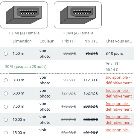
HDMI (A) Femelle
HDMI (A) Femelle
Dimension
Couleur
Prix HT
Prix TTC
Chez vous en...
voir
1,50 m
80,20 €
96,24 €
8-10 jours
photo
Prix HT :
-30 % (jusqu'au 28 août)
56,14 €
voir
Indisponible -
3,00 m
93,58 €
112,30 €
photo
définitivement
voir
Indisponible -
5,00 m
127,02 €
152,42 €
photo
définitivement
voir
Indisponible -
7,50 m
173,85 €
208,62 €
photo
définitivement
voir
Indisponible -
10,00 m
240,74 €
288,89 €
photo
définitivement
voir
Indisponible -
15,00 m
334,38 €
401,26 €