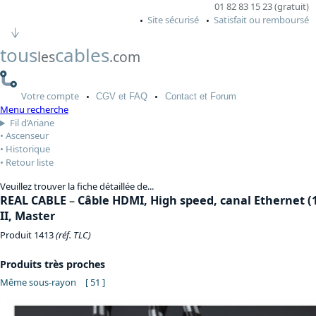
01 82 83 15 23 (gratuit)
Site sécurisé
Satisfait ou remboursé
tous
cables
les
.com
Votre
compte
CGV
et FAQ
Contact
et Forum
Menu recherche
Fil d’Ariane
Ascenseur
Historique
Retour liste
Veuillez trouver la fiche détaillée de...
REAL CABLE
–
Câble HDMI, High speed, canal Ethernet (1.
II, Master
Produit 1413
(réf. TLC)
Produits très proches
Même sous-rayon
[ 51 ]