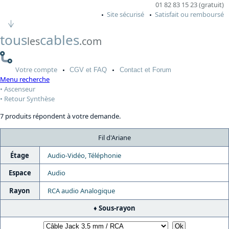
01 82 83 15 23 (gratuit)
Site sécurisé
Satisfait ou remboursé
tous
cables
les
.com
Votre
compte
CGV
et FAQ
Contact
et Forum
Menu recherche
Ascenseur
Retour Synthèse
7 produits répondent à votre demande.
Fil d'Ariane
Étage
Audio-Vidéo, Téléphonie
Espace
Audio
Rayon
RCA audio Analogique
Sous-rayon