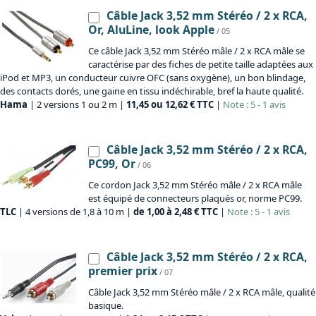
Câble Jack 3,52 mm Stéréo / 2 x RCA,
Or, AluLine, look Apple
/ 05
Ce câble Jack 3,52 mm Stéréo mâle / 2 x RCA mâle se
caractérise par des fiches de petite taille adaptées aux
iPod et MP3, un conducteur cuivre OFC (sans oxygène), un bon blindage,
des contacts dorés, une gaine en tissu indéchirable, bref la haute qualité.
Hama
| 2 versions 1 ou 2 m |
11,45 ou 12,62 € TTC
|
Note : 5 - 1 avis
Câble Jack 3,52 mm Stéréo / 2 x RCA,
PC99, Or
/ 06
Ce cordon Jack 3,52 mm Stéréo mâle / 2 x RCA mâle
est équipé de connecteurs plaqués or, norme PC99.
TLC
| 4 versions de 1,8 à 10 m |
de 1,00 à 2,48 € TTC
|
Note : 5 - 1 avis
Câble Jack 3,52 mm Stéréo / 2 x RCA,
premier prix
/ 07
Câble Jack 3,52 mm Stéréo mâle / 2 x RCA mâle, qualité
basique.