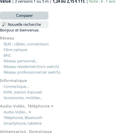
Value
| 2 versions 1 ou 5 m |
1,24 ou 2,15 € TTC
|
Note : 4 - 1 avis
Comparer
Nouvelle recherche
Bonjour et bienvenue.
Réseau
RJ45 : câbles, connecteurs
Fibre optique
BNC
Réseau personnel...
Réseau résidentiel (hors switch)
Réseau professionnel (et switch)
Informatique
Connectique...
KVM, station d'accueil
Accessoires, mobilier...
Audio-Vidéo, Téléphonie
¤
Audio-Vidéo...
¤
Téléphonie, Bluetooth
Smartphone, tablette
Alimentation, Domotique