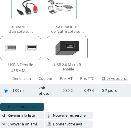
Se BRANCHE
Se BRANCHE
d’un côté sur :
de l’autre côté sur :
USB A Femelle
USB 2.0 Micro B
Femelle
USB A Mâle
Dimension
Couleur
Prix HT
Prix TTC
Chez vous en...
voir
1,00 m
5,39 €
6,47 €
5-7 jours
photo
Ajouter au panier
Revenir à la liste
Nouvelle recherche
Envoyer à un ami
Donner votre avis