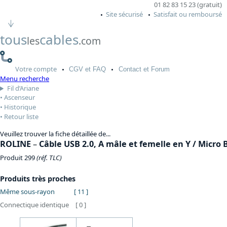
01 82 83 15 23 (gratuit)
Site sécurisé
Satisfait ou remboursé
tous
cables
les
.com
Votre
compte
CGV
et FAQ
Contact
et Forum
Menu recherche
Fil d’Ariane
Ascenseur
Historique
Retour liste
Veuillez trouver la fiche détaillée de...
ROLINE
–
Câble USB 2.0, A mâle et femelle en Y / Micro 
Produit 299
(réf. TLC)
Produits très proches
Même sous-rayon
[ 11 ]
Connectique identique
[ 0 ]