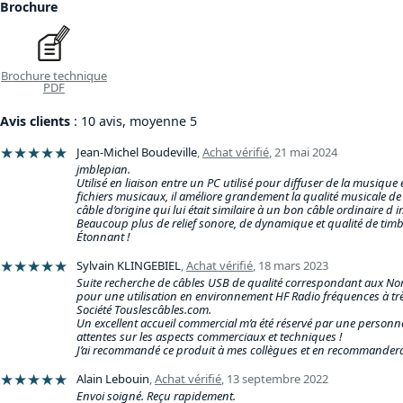
Brochure
Brochure technique
PDF
Avis clients
: 10 avis, moyenne 5
★★★★★
Jean-Michel Boudeville
,
Achat vérifié
,
21 mai 2024
jmblepian.
Utilisé en liaison entre un PC utilisé pour diffuser de la musiqu
fichiers musicaux, il améliore grandement la qualité musicale de 
câble d’origine qui lui était similaire à un bon câble ordinaire d
Beaucoup plus de relief sonore, de dynamique et qualité de timb
Étonnant !
★★★★★
Sylvain KLINGEBIEL
,
Achat vérifié
,
18 mars 2023
Suite recherche de câbles USB de qualité correspondant aux Norme
pour une utilisation en environnement HF Radio fréquences à très f
Société Touslescâbles.com.
Un excellent accueil commercial m’a été réservé par une personn
attentes sur les aspects commerciaux et techniques !
J’ai recommandé ce produit à mes collègues et en recommander
★★★★★
Alain Lebouin
,
Achat vérifié
,
13 septembre 2022
Envoi soigné. Reçu rapidement.