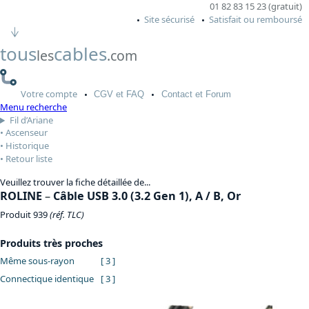
01 82 83 15 23 (gratuit)
Site sécurisé
Satisfait ou remboursé
tous
cables
les
.com
Votre
compte
CGV
et FAQ
Contact
et Forum
Menu recherche
Fil d’Ariane
Ascenseur
Historique
Retour liste
Veuillez trouver la fiche détaillée de...
ROLINE
–
Câble USB 3.0 (3.2 Gen 1), A / B, Or
Produit 939
(réf. TLC)
Produits très proches
Même sous-rayon
[ 3 ]
Connectique identique
[ 3 ]