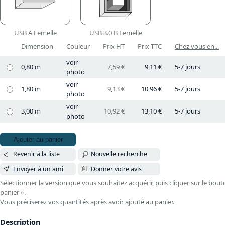
USB A Femelle
USB 3.0 B Femelle
Dimension
Couleur
Prix HT
Prix TTC
Chez vous en...
voir
0,80 m
7,59 €
9,11 €
5-7 jours
photo
voir
1,80 m
9,13 €
10,96 €
5-7 jours
photo
voir
3,00 m
10,92 €
13,10 €
5-7 jours
photo
Ajouter au panier
Revenir à la liste
Nouvelle recherche
Envoyer à un ami
Donner votre avis
Sélectionner la version que vous souhaitez acquérir, puis cliquer sur le bout
panier ».
Vous préciserez vos quantités après avoir ajouté au panier.
Description