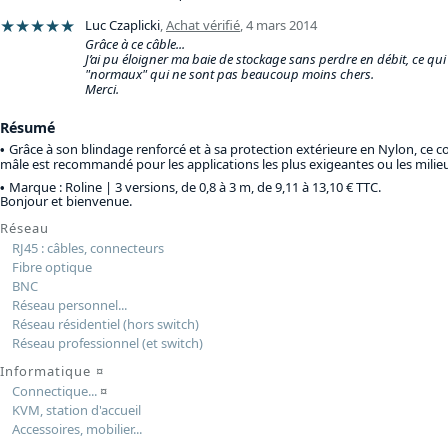
★★★★★
Luc Czaplicki
,
Achat vérifié
,
4 mars 2014
Grâce à ce câble...
J’ai pu éloigner ma baie de stockage sans perdre en débit, ce qui 
"normaux" qui ne sont pas beaucoup moins chers.
Merci.
Résumé
Grâce à son blindage renforcé et à sa protection extérieure en Nylon, ce c
mâle est recommandé pour les applications les plus exigeantes ou les milieu
Marque : Roline |
3 versions, de 0,8 à 3 m, de 9,11 à 13,10 € TTC
.
Bonjour et bienvenue.
Réseau
RJ45 : câbles, connecteurs
Fibre optique
BNC
Réseau personnel...
Réseau résidentiel (hors switch)
Réseau professionnel (et switch)
Informatique
¤
Connectique...
¤
KVM, station d'accueil
Accessoires, mobilier...