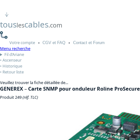
tous
cables
les
.com
Votre
compte
CGV
et FAQ
Contact
et Forum
Menu recherche
Fil d’Ariane
Ascenseur
Historique
Retour liste
Veuillez trouver la fiche détaillée de...
GENEREX
–
Carte SNMP pour onduleur Roline ProSecure (
Produit 249
(réf. TLC)