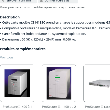
Envoyer à un ami
Donner votre avis
Vous préciserez vos quantités après avoir ajouté au panier.
Description
Cette carte modèle CS141BSC prend en charge le support des modems GSM p
Compatible onduleurs de marque Roline, modèles ProSecure II ou ProSecur
Carte à enficher, indépendante du système d’exploitation.
Dimensions : 60 (H) x 120 (L) x 29 (P) mm ; 0,066 kg.
Produits complémentaires
Voir tous
ProSecure II, 490 à 1
ProSecure II, 1 400 ou 2
ProSecure II, rac