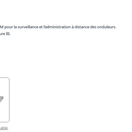
our la surveillance et l’administration à distance des onduleurs.
e III.
kable