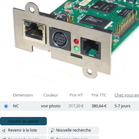
Dimension
Couleur
Prix HT
Prix TTC
Chez vous en.
NC
voir photo
317,20 €
380,64 €
5-7 jours
Ajouter au panier
Revenir à la liste
Nouvelle recherche