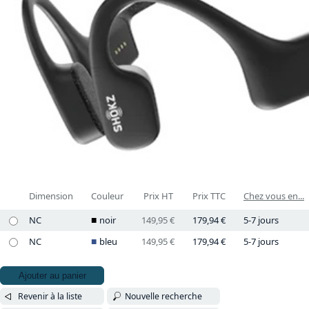
Dimension
Couleur
Prix HT
Prix TTC
Chez vous en...
NC
noir
149,95 €
179,94 €
5-7 jours
NC
bleu
149,95 €
179,94 €
5-7 jours
Ajouter au panier
Revenir à la liste
Nouvelle recherche