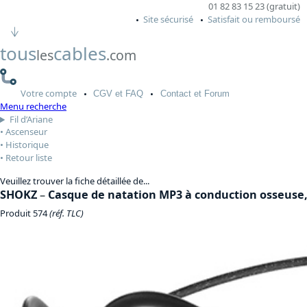
01 82 83 15 23 (gratuit)
Site sécurisé
Satisfait ou remboursé
tous
cables
les
.com
Votre
compte
CGV
et FAQ
Contact
et Forum
Menu recherche
Fil d’Ariane
Ascenseur
Historique
Retour liste
Veuillez trouver la fiche détaillée de...
SHOKZ
–
Casque de natation MP3 à conduction osseuse,
Produit 574
(réf. TLC)