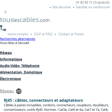
01 82 83 15 23 (gratuit)
Site sécurisé
Satisfait ou remboursé
tous
cables
les
.com
Votre
compte
CGV
et FAQ
Contact
et Forum
Recherches alternatives
Vous êtes à l'accueil
Réseau
Informatique
Audio-Vidéo, Téléphonie
Alimentation, Domotique
Électronique
Réseau
RJ45 : câbles, connecteurs et adaptateurs
Câbles à paires torsadées, cordons, connecteurs, coupleurs, doubleurs,
convertisseurs, outils RJ45. Normes : Cat5e, Cat6 et 6a, Cat7 et 7a, Cat8,