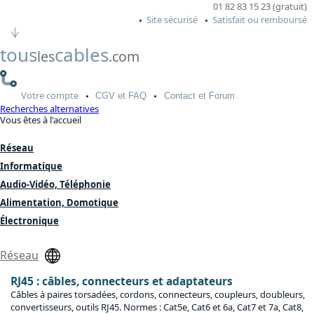
01 82 83 15 23 (gratuit)
Site sécurisé
Satisfait ou remboursé
tous
cables
les
.com
Votre
compte
CGV
et FAQ
Contact
et Forum
Recherches alternatives
Vous êtes à l'accueil
Réseau
Informatique
Audio-Vidéo, Téléphonie
Alimentation, Domotique
Électronique
Réseau
RJ45 : câbles, connecteurs et adaptateurs
Câbles à paires torsadées, cordons, connecteurs, coupleurs, doubleurs,
convertisseurs, outils RJ45. Normes : Cat5e, Cat6 et 6a, Cat7 et 7a, Cat8,