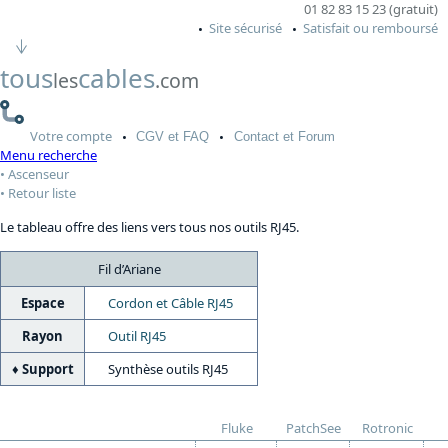
01 82 83 15 23 (gratuit)
Site sécurisé
Satisfait ou remboursé
tous
cables
les
.com
Votre
compte
CGV
et FAQ
Contact
et Forum
Menu recherche
Ascenseur
Retour liste
Le tableau offre des liens vers tous nos outils RJ45.
Fil d’Ariane
Espace
Cordon et Câble RJ45
Rayon
Outil RJ45
Support
Synthèse outils RJ45
Fluke
PatchSee
Rotronic