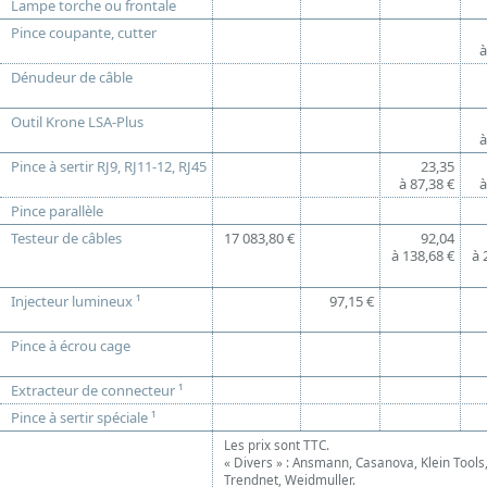
Lampe torche ou frontale
Pince coupante, cutter
à
Dénudeur de câble
Outil Krone LSA-Plus
à
Pince à sertir RJ9, RJ11-12, RJ45
23,35
à 87,38 €
à
Pince parallèle
Testeur de câbles
17 083,80 €
92,04
à 138,68 €
à 
Injecteur lumineux ¹
97,15 €
Pince à écrou cage
Extracteur de connecteur ¹
Pince à sertir spéciale ¹
Les prix sont TTC.
« Divers » : Ansmann, Casanova, Klein Tools
Trendnet, Weidmuller.