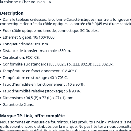
la colonne « Chez vous en.... »
Description
Dans le tableau ci-dessus, la colonne Caractéristiques montre la longueur d
connectique d’entrée du câble optique. La portée côté RJ45 est d’une centa
Pour câble optique multimode, connectique SC Duplex.
Ethernet Gigabit, 10/100/1000.
Longueur d’onde : 850 nm.
Distance de transfert maximale : 550 m.
Certification: FCC, CE.
Conformité aux standards IEEE 802.3ab, IEEE 802.3z, IEEE 802.3x.
Température en fonctionnement : 0 à 40° C.
Température en stockage : 40 à 70° C.
Taux d’humidité en fonctionnement : 10 à 90 %.
Taux d’humidité relative (stockage) : 5 à 90 %.
Dimensions : 94,5 (P) x 73 (L) x 27 (H) mm.
Garantie de 2 ans.
Marque TP-Link, offre complète
Nous sommes en mesure de fournir tous les produits TP-Link, même s’ils n
qu’ils soient encore distribués par la marque. Ne pas hésiter à nous consult
indiquerons prix et délai. Puis, si vous le souhaitez, vous recevrez un devis