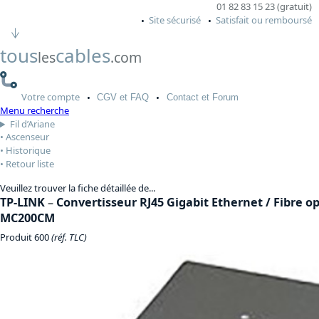
01 82 83 15 23 (gratuit)
Site sécurisé
Satisfait ou remboursé
tous
cables
les
.com
Votre
compte
CGV
et FAQ
Contact
et Forum
Menu recherche
Fil d’Ariane
Ascenseur
Historique
Retour liste
Veuillez trouver la fiche détaillée de...
TP-LINK
–
Convertisseur RJ45 Gigabit Ethernet / Fibre o
MC200CM
Produit 600
(réf. TLC)