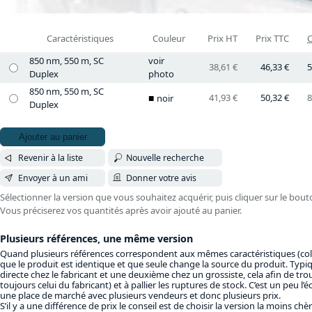
Caractéristiques
Couleur
Prix HT
Prix TTC
C
850 nm, 550 m, SC
voir
38,61 €
46,33 €
5
Duplex
photo
850 nm, 550 m, SC
41,93 €
50,32 €
8
noir
Duplex
Ajouter au panier
Revenir à la liste
Nouvelle recherche
Envoyer à un ami
Donner votre avis
Sélectionner la version que vous souhaitez acquérir, puis cliquer sur le bout
Vous préciserez vos quantités après avoir ajouté au panier.
Plusieurs références, une même version
Quand plusieurs références correspondent aux mêmes caractéristiques (colon
que le produit est identique et que seule change la source du produit. Ty
directe chez le fabricant et une deuxième chez un grossiste, cela afin de trouv
toujours celui du fabricant) et à pallier les ruptures de stock. C’est un peu l
une place de marché avec plusieurs vendeurs et donc plusieurs prix.
S’il y a une différence de prix le conseil est de choisir la version la moins chè