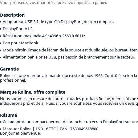
Vous préciserez vos quantités après avoir ajouté au panier.
Description
Adaptateur USB 3.1 de type C à DisplayPort, design compact.
DisplayPort v1.2.
Résolution maximale 4K : 4096 x 2560 à 60 Hz.
Bon pour MacBook.
Mode miroir (l’image de l’écran de la source est dupliquée) ou bureau éte
Alimentation par la prise USB, pas besoin de branchement sur le secteur.
Garantie
Roline est une marque allemande qui existe depuis 1965. Contrôlés selon la n
professionnel.
Marque Roline, offre complète
Nous sommes en mesure de fournir tous les produits Roline, même s’ils ne s
indiquerons prix et délai. Puis, si vous le souhaitez, vous recevrez un devi
Résumé
Cet adaptateur compact permet de brancher un écran DisplayPort sur une
Marque : Roline |
16,91 € TTC
| EAN : 7630049618800.
Bonjour et bienvenue.