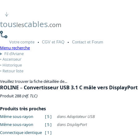
tous
cables
les
.com
Votre
compte
CGV
et FAQ
Contact
et Forum
Menu recherche
Fil d’Ariane
Ascenseur
Historique
Retour liste
Veuillez trouver la fiche détaillée de...
ROLINE
–
Convertisseur USB 3.1 C mâle vers DisplayPort
Produit 288
(réf. TLC)
Produits très proches
Même sous-rayon
[ 5 ]
dans Adaptateur USB
Même sous-rayon
[ 5 ]
dans DisplayPort
Connectique identique
[ 1 ]