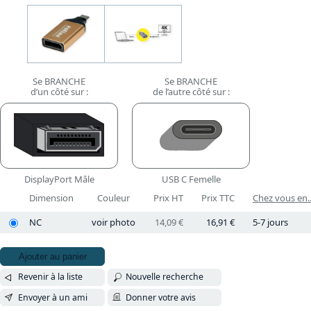
Se BRANCHE
Se BRANCHE
d’un côté sur :
de l’autre côté sur :
DisplayPort Mâle
USB C Femelle
Dimension
Couleur
Prix HT
Prix TTC
Chez vous en..
NC
voir photo
14,09 €
16,91 €
5-7 jours
Ajouter au panier
Revenir à la liste
Nouvelle recherche
Envoyer à un ami
Donner votre avis