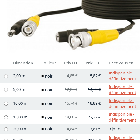
Dimension
Couleur
Prix HT
Prix TTC
Chez vous en...
Indisponible -
2,00 m
4,85 €
5,82 €
noir
définitivement
Indisponible -
5,00 m
12,27 €
14,72 €
noir
définitivement
Indisponible -
10,00 m
15,74 €
18,89 €
noir
définitivement
Indisponible -
15,00 m
18,60 €
22,32 €
noir
définitivement
20,00 m
noir
14,84 €
17,81 €
3 jours
Indisponible -