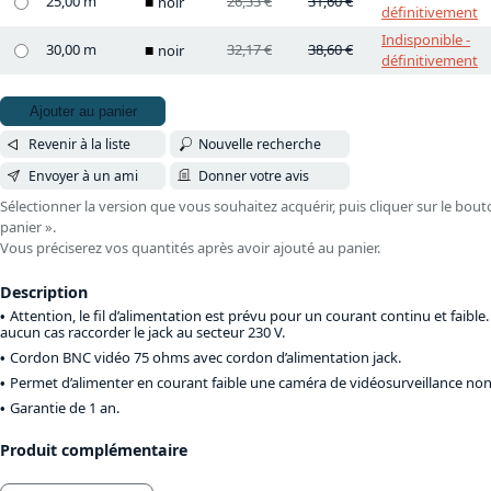
25,00 m
26,33 €
31,60 €
noir
définitivement
Indisponible -
30,00 m
32,17 €
38,60 €
noir
définitivement
Ajouter au panier
Revenir à la liste
Nouvelle recherche
Envoyer à un ami
Donner votre avis
Sélectionner la version que vous souhaitez acquérir, puis cliquer sur le bout
panier ».
Vous préciserez vos quantités après avoir ajouté au panier.
Description
Attention, le fil d’alimentation est prévu pour un courant continu et faible. 
aucun cas raccorder le jack au secteur 230 V.
Cordon BNC vidéo 75 ohms avec cordon d’alimentation jack.
Permet d’alimenter en courant faible une caméra de vidéosurveillance non
Garantie de 1 an.
Produit complémentaire