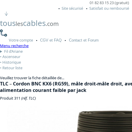
01 82 83 15 23 (gratuit)
Site sécurisé
Satisfait ou remboursé
tous
cables
les
.com
Votre
compte
CGV
et FAQ
Contact
et Forum
Menu recherche
Fil d’Ariane
Ascenseur
Historique
Retour liste
Veuillez trouver la fiche détaillée de...
TLC
–
Cordon BNC KX6 (RG59), mâle droit-mâle droit, av
alimentation courant faible par jack
Produit 311
(réf. TLC)