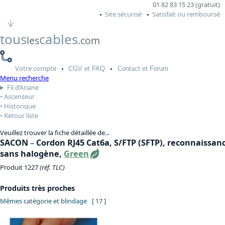
01 82 83 15 23 (gratuit)
Site sécurisé
Satisfait ou remboursé
tous
cables
les
.com
Votre
compte
CGV
et FAQ
Contact
et Forum
Menu recherche
Fil d’Ariane
Ascenseur
Historique
Retour liste
Veuillez trouver la fiche détaillée de...
SACON
–
Cordon RJ45 Cat6a, S/FTP (SFTP), reconnaissan
sans halogène,
Green
Produit 1227
(réf. TLC)
Produits très proches
Mêmes catégorie et blindage
[ 17 ]