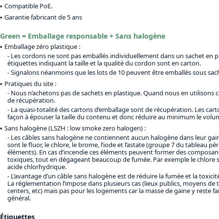
Compatible PoE.
Garantie fabricant de 5 ans
Green = Emballage responsable + Sans halogène
Emballage zéro plastique :
Les cordons ne sont pas emballés individuellement dans un sachet en pl
étiquettes indiquant la taille et la qualité du cordon sont en carton.
Signalons néanmoins que les lots de 10 peuvent être emballés sous sach
Pratiques du site :
Nous n’achetons pas de sachets en plastique. Quand nous en utilisons c
de récupération.
La quasi-totalité des cartons d’emballage sont de récupération. Les car
façon à épouser la taille du contenu et donc réduire au minimum le volu
Sans halogène (LSZH : low smoke zero halogen) :
Les câbles sans halogène ne contiennent aucun halogène dans leur gai
sont le fluor, le chlore, le brome, l’iode et l’astate (groupe 7 du tableau p
éléments). En cas d’incendie ces éléments peuvent former des composant
toxiques, tout en dégageant beaucoup de fumée. Par exemple le chlore 
acide chlorhydrique.
L’avantage d’un câble sans halogène est de réduire la fumée et la toxicité
La réglementation l’impose dans plusieurs cas (lieux publics, moyens de 
centers, etc) mais pas pour les logements car la masse de gaine y reste fa
général.
Étiquettes