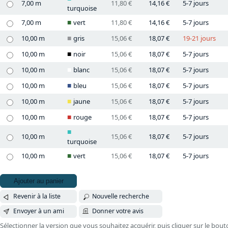
7,00 m
11,80 €
14,16 €
5-7 jours
turquoise
7,00 m
vert
11,80 €
14,16 €
5-7 jours
10,00 m
gris
15,06 €
18,07 €
19-21 jours
10,00 m
noir
15,06 €
18,07 €
5-7 jours
10,00 m
blanc
15,06 €
18,07 €
5-7 jours
10,00 m
bleu
15,06 €
18,07 €
5-7 jours
10,00 m
jaune
15,06 €
18,07 €
5-7 jours
10,00 m
rouge
15,06 €
18,07 €
5-7 jours
10,00 m
15,06 €
18,07 €
5-7 jours
turquoise
10,00 m
vert
15,06 €
18,07 €
5-7 jours
Ajouter au panier
Revenir à la liste
Nouvelle recherche
Envoyer à un ami
Donner votre avis
Sélectionner la version que vous souhaitez acquérir, puis cliquer sur le bout