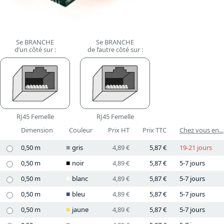
Se BRANCHE
Se BRANCHE
d’un côté sur :
de l’autre côté sur :
RJ45 Femelle
RJ45 Femelle
Dimension
Couleur
Prix HT
Prix TTC
Chez vous en...
0,50 m
gris
4,89 €
5,87 €
19-21 jours
0,50 m
noir
4,89 €
5,87 €
5-7 jours
0,50 m
blanc
4,89 €
5,87 €
5-7 jours
0,50 m
bleu
4,89 €
5,87 €
5-7 jours
0,50 m
jaune
4,89 €
5,87 €
5-7 jours