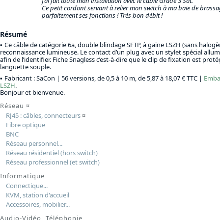
J’ai fait toute mon installation avec le câble Grade 3 Sat.
Ce petit cordont servant à relier mon switch à ma baie de brassa
parfaitement ses fonctions ! Très bon débit !
Résumé
Ce câble de catégorie 6a, double blindage SFTP, à gaine LSZH (sans halogèn
reconnaissance lumineuse. Le contact d’un plug avec un stylet spécial allu
afin de l’identifier. Fiche Snagless c’est-à-dire que le clip de fixation est pro
languette souple.
Fabricant : SaCon |
56 versions, de 0,5 à 10 m, de 5,87 à 18,07 € TTC
|
Embal
LSZH
.
Bonjour et bienvenue.
Réseau
¤
RJ45 : câbles, connecteurs
¤
Fibre optique
BNC
Réseau personnel...
Réseau résidentiel (hors switch)
Réseau professionnel (et switch)
Informatique
Connectique...
KVM, station d'accueil
Accessoires, mobilier...
Audio-Vidéo, Téléphonie