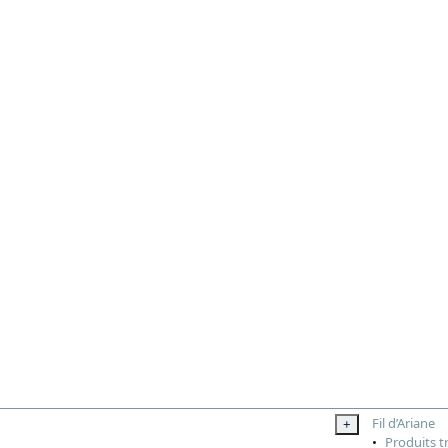
Fil d’Ariane
+
Produits t