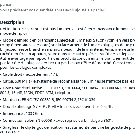
panier ».
Vous préciserez vos quantités après avoir ajouté au panier.
Description
Attention, ce cordon n’est pas lumineux, il est à reconnaissance lumineuse,
mode d’emploi.
Mode d’emploi : en branchant l’Injecteur lumineux SaCon (voir lien vers pr
complémentaire ci-dessous) sur la face arrière de l’un des plugs, les deux pl
L’injecteur reste branché sans avoir besoin de le maintenir. Ainsi, même si l
caché derrière un appareil, voire dans une autre pièce, il suffit de se déplacer 
Autre avantage par rapport à des produits concurrents, le branchement de l’
par l’arrière du plug, ce dernier n’a pas besoin d’être débranché. Ce système 
pour les câblages complexes.
Câble droit (raccordement 1:1).
Cat6a, 500 MHz (le système de reconnaissance lumineuse n’affecte pas les
Domaines d’utilisation : IEEE 802.3, 10Base-T, 100Base-T, 1000Base-T, 1GBase
802.5, 16 MB, ISDN, FDDI, ATM, téléphonie.
Manteau : FRNC, IEC 60332-3, IEC 60754-2, IEC 61034.
Double blindage S / FTP : PiMf + feuille avec couverture > 65%.
Impédance : 100 Ohm.
Connecteur selon EN 60603-7 avec reprise du blindage à 360°.
Snagless : le clip (ergot de fixation) est surmonté par une languette de pro
anti-accroc.