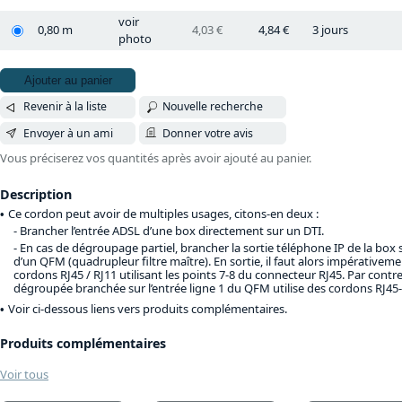
voir
0,80 m
4,03 €
4,84 €
3 jours
photo
Ajouter au panier
Revenir à la liste
Nouvelle recherche
Envoyer à un ami
Donner votre avis
Vous préciserez vos quantités après avoir ajouté au panier.
Description
Ce cordon peut avoir de multiples usages, citons-en deux :
Brancher l’entrée ADSL d’une box directement sur un DTI.
En cas de dégroupage partiel, brancher la sortie téléphone IP de la box su
d’un QFM (quadrupleur filtre maître). En sortie, il faut alors impérativem
cordons RJ45 / RJ11 utilisant les points 7-8 du connecteur RJ45. Par contre
dégroupée branchée sur l’entrée ligne 1 du QFM utilise des cordons RJ4
Voir ci-dessous liens vers produits complémentaires.
Produits complémentaires
Voir tous