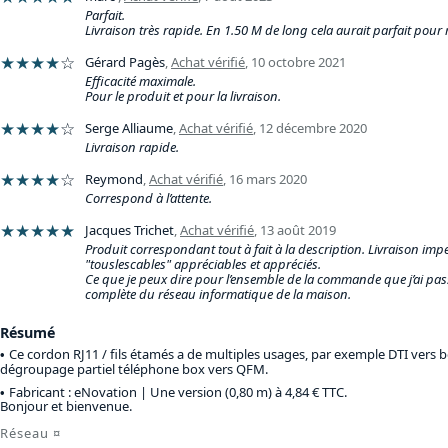
Parfait.
Livraison très rapide. En 1.50 M de long cela aurait parfait pour 
★★★★
☆
Gérard Pagès
,
Achat vérifié
,
10 octobre 2021
Efficacité maximale.
Pour le produit et pour la livraison.
★★★★
☆
Serge Alliaume
,
Achat vérifié
,
12 décembre 2020
Livraison rapide.
★★★★
☆
Reymond
,
Achat vérifié
,
16 mars 2020
Correspond à l’attente.
★★★★★
Jacques Trichet
,
Achat vérifié
,
13 août 2019
Produit correspondant tout à fait à la description. Livraison imp
"touslescables" appréciables et appréciés.
Ce que je peux dire pour l’ensemble de la commande que j’ai pass
complète du réseau informatique de la maison.
Résumé
Ce cordon RJ11 / fils étamés a de multiples usages, par exemple DTI vers 
dégroupage partiel téléphone box vers QFM.
Fabricant : eNovation |
Une version (0,80 m) à 4,84 € TTC
.
Bonjour et bienvenue.
Réseau
¤