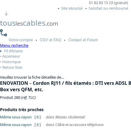
01 82 83 15 23 (gratuit)
Site sécurisé
Satisfait ou remboursé
tous
cables
les
.com
Votre
compte
CGV
et FAQ
Contact
et Forum
Menu recherche
Fil d’Ariane
Ascenseur
Historique
Retour liste
Veuillez trouver la fiche détaillée de...
ENOVATION
–
Cordon RJ11 / fils étamés : DTI vers ADSL
Box vers QFM, etc.
Produit 280
(réf. TLC)
Produits très proches
Même sous-rayon
[ 6 ]
dans Réseau résidentiel
Même sous-rayon
[ 6 ]
dans Câble et accessoire téléphone