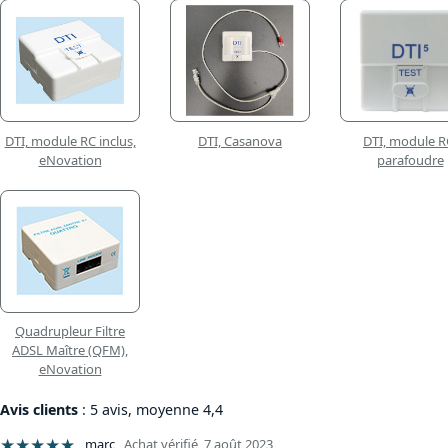
DTI, module RC inclus,
DTI, Casanova
DTI, module R
eNovation
parafoudre
Quadrupleur Filtre
ADSL Maître (QFM),
eNovation
Avis clients
: 5 avis, moyenne 4,4
★★★★★
marc
,
Achat vérifié
,
7 août 2023