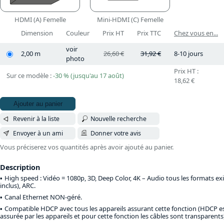
HDMI (A) Femelle
Mini-HDMI (C) Femelle
Dimension
Couleur
Prix HT
Prix TTC
Chez vous en...
voir
2,00 m
26,60 €
31,92 €
8-10 jours
photo
Prix HT :
Sur ce modèle :
-30 % (jusqu'au 17 août)
18,62 €
Ajouter au panier
Revenir à la liste
Nouvelle recherche
Envoyer à un ami
Donner votre avis
Vous préciserez vos quantités après avoir ajouté au panier.
Description
High speed : Vidéo = 1080p, 3D, Deep Color, 4K – Audio tous les formats ex
inclus), ARC.
Canal Ethernet NON-géré.
Compatible HDCP avec tous les appareils assurant cette fonction (HDCP e
assurée par les appareils et pour cette fonction les câbles sont transparents