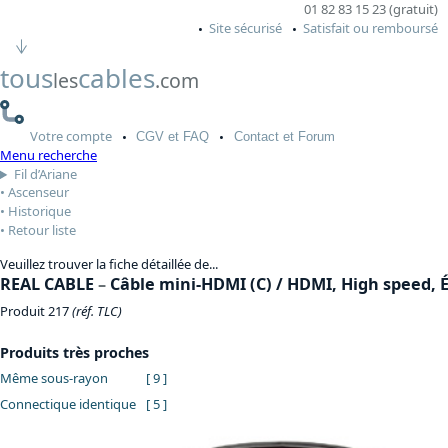
01 82 83 15 23 (gratuit)
Site sécurisé
Satisfait ou remboursé
tous
cables
les
.com
Votre
compte
CGV
et FAQ
Contact
et Forum
Menu recherche
Fil d’Ariane
Ascenseur
Historique
Retour liste
Veuillez trouver la fiche détaillée de...
REAL CABLE
–
Câble mini-HDMI (C) / HDMI, High speed, 
Produit 217
(réf. TLC)
Produits très proches
Même sous-rayon
[ 9 ]
Connectique identique
[ 5 ]