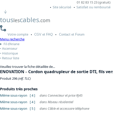
01 82 83 15 23 (gratuit)
Site sécurisé
Satisfait ou remboursé
tous
cables
les
.com
Votre
compte
CGV
et FAQ
Contact
et Forum
Menu recherche
Fil d’Ariane
Ascenseur
Historique
Retour liste
Veuillez trouver la fiche détaillée de...
ENOVATION
–
Cordon quadrupleur de sortie DTI, fils vers
Produit 296
(réf. TLC)
Produits très proches
Même sous-rayon
[ 4 ]
dans Connecteur et prise RJ45
Même sous-rayon
[ 4 ]
dans Réseau résidentiel
Même sous-rayon
[ 5 ]
dans Câble et accessoire téléphone