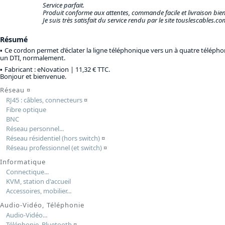
Service parfait.
Produit conforme aux attentes, commande facile et livraison bien
Je suis très satisfait du service rendu par le site touslescables.co
Résumé
Ce cordon permet d’éclater la ligne téléphonique vers un à quatre téléphon
un DTI, normalement.
Fabricant : eNovation |
11,32 € TTC
.
Bonjour et bienvenue.
Réseau
¤
RJ45 : câbles, connecteurs
¤
Fibre optique
BNC
Réseau personnel...
Réseau résidentiel (hors switch)
¤
Réseau professionnel (et switch)
¤
Informatique
Connectique...
KVM, station d'accueil
Accessoires, mobilier...
Audio-Vidéo, Téléphonie
Audio-Vidéo...
Téléphonie, Bluetooth
¤