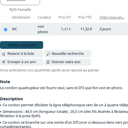
RJ45 Femelle
Dimension
Couleur
Prix HT
Prix TTC
Chez vous en...
voir
NC
9,43 €
11,32 €
3 jours
photo
Ajouter au panier
Revenir à la liste
Nouvelle recherche
Envoyer à un ami
Donner votre avis
Vous préciserez vos quantités après avoir ajouté au panier.
Note
Le cordon quadrupleur est fourni seul, sans le DTI que l’on voit en photo.
Description
Ce cordon permet d’éclater la ligne téléphonique vers de un à quatre télé
Dimensions : 44,5 cm (longueur totale) ; 20,5 cm (des fils étamés à l’éclateur
l’éclateur à la prise RJ45).
Ce cordon se branche sur une sortie d’un DTI (voir ci-dessous liens vers pr
complémentaires).