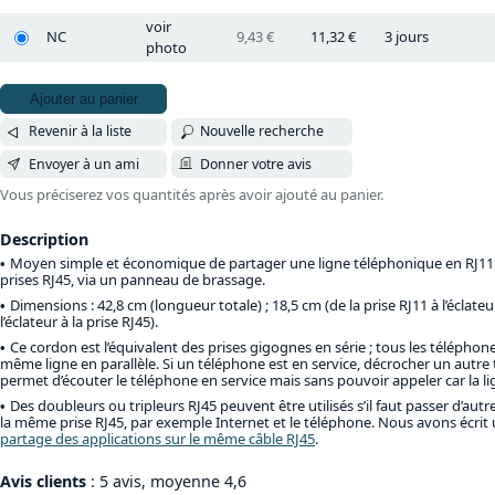
voir
NC
9,43 €
11,32 €
3 jours
photo
Ajouter au panier
Revenir à la liste
Nouvelle recherche
Envoyer à un ami
Donner votre avis
Vous préciserez vos quantités après avoir ajouté au panier.
Description
Moyen simple et économique de partager une ligne téléphonique en RJ11 
prises RJ45, via un panneau de brassage.
Dimensions : 42,8 cm (longueur totale) ; 18,5 cm (de la prise RJ11 à l’éclateu
l’éclateur à la prise RJ45).
Ce cordon est l’équivalent des prises gigognes en série ; tous les téléphon
même ligne en parallèle. Si un téléphone est en service, décrocher un autre
permet d’écouter le téléphone en service mais sans pouvoir appeler car la l
Des doubleurs ou tripleurs RJ45 peuvent être utilisés s’il faut passer d’autr
la même prise RJ45, par exemple Internet et le téléphone. Nous avons écrit un
partage des applications sur le même câble RJ45
.
Avis clients
: 5 avis, moyenne 4,6