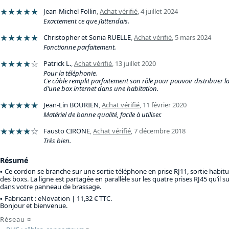
★★★★★
Jean-Michel Follin
,
Achat vérifié
,
4 juillet 2024
Exactement ce que j’attendais.
★★★★★
Christopher et Sonia RUELLE
,
Achat vérifié
,
5 mars 2024
Fonctionne parfaitement.
★★★★
☆
Patrick L.
,
Achat vérifié
,
13 juillet 2020
Pour la téléphonie.
Ce câble remplit parfaitement son rôle pour pouvoir distribuer la
d’une box internet dans une habitation.
★★★★★
Jean-Lin BOURIEN
,
Achat vérifié
,
11 février 2020
Matériel de bonne qualité, facile à utiliser.
★★★★
☆
Fausto CIRONE
,
Achat vérifié
,
7 décembre 2018
Très bien.
Résumé
Ce cordon se branche sur une sortie téléphone en prise RJ11, sortie habitue
des boxs. La ligne est partagée en parallèle sur les quatre prises RJ45 qu’il su
dans votre panneau de brassage.
Fabricant : eNovation |
11,32 € TTC
.
Bonjour et bienvenue.
Réseau
¤