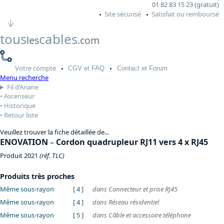
01 82 83 15 23 (gratuit)
Site sécurisé
Satisfait ou remboursé
tous
cables
les
.com
Votre
compte
CGV
et FAQ
Contact
et Forum
Menu recherche
Fil d’Ariane
Ascenseur
Historique
Retour liste
Veuillez trouver la fiche détaillée de...
ENOVATION
–
Cordon quadrupleur RJ11 vers 4 x RJ45
Produit 2021
(réf. TLC)
Produits très proches
Même sous-rayon
[ 4 ]
dans Connecteur et prise RJ45
Même sous-rayon
[ 4 ]
dans Réseau résidentiel
Même sous-rayon
[ 5 ]
dans Câble et accessoire téléphone